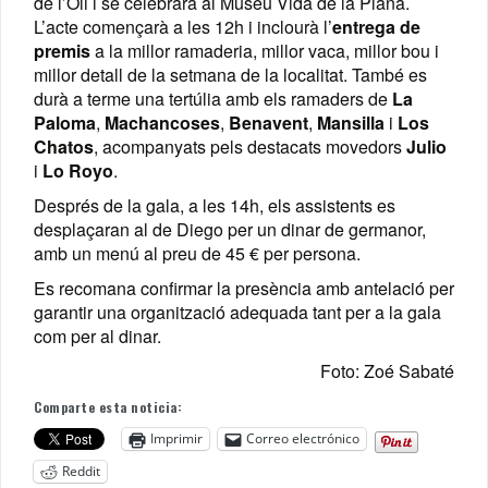
de l’Oli i se celebrarà al Museu Vida de la Plana.
L’acte començarà a les 12h i inclourà l’
entrega de
premis
a la millor ramaderia, millor vaca, millor bou i
millor detall de la setmana de la localitat. També es
durà a terme una tertúlia amb els ramaders de
La
Paloma
,
Machancoses
,
Benavent
,
Mansilla
i
Los
Chatos
, acompanyats pels destacats movedors
Julio
i
Lo Royo
.
Després de la gala, a les 14h, els assistents es
desplaçaran al de Diego per un dinar de germanor,
amb un menú al preu de 45 € per persona.
Es recomana confirmar la presència amb antelació per
garantir una organització adequada tant per a la gala
com per al dinar.
Foto: Zoé Sabaté
Comparte esta noticia:
Imprimir
Correo electrónico
Reddit