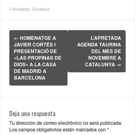
Actualitat
,
Correbous
Navegación
←
HOMENATGE A
L’APRETADA
de
JAVIER CORTÉS I
AGENDA TAURINA
entradas
PRESENTACIÓ DE
DEL MES DE
«LAS PROPINAS DE
NOVEMBRE A
DIOS» A LA CASA
CATALUNYA
→
DE MADRID A
BARCELONA
Deja una respuesta
Tu dirección de correo electrónico no será publicada.
Los campos obligatorios están marcados con
*