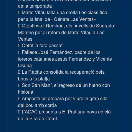
de la temporada
Mario Vilau talla una orella i es classifica
per a la final de «Cénate Las Ventas»
Orgulloso i Remirón, els novells de Sagrario
Moreno per al retorn de Mario Vilau a Las
Ventas
Ceret, a toro passat
Fallece José Fernández, padre de los
toreros catalanes Jesús Fernández y Vicente
Osuna
La Ràpita consolida la recuperació dels
bous a la platja
Son San Martí, el regreso de un hierro con
historia
Amposta es prepara per viure la gran cita
del bou amb corda
L’ADAC presenta a El Prat una nova edició
de la Fira de Ceret