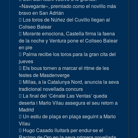
«Navegante», premiado como el novillo más
bravo en San Adrián
Los toros de Núñez del Cuvillo llegan al
Coliseo Balear
Morante emociona, Castella firma la faena
de la noche y Ventura pone el Coliseo Balear
en pie
Palma recibe los toros para la gran cita del
jueves
Els bous tornen a marcar el ritme de les
festes de Masdenverge
Millas, a la Catalunya Nord, anuncia la seva
tradicional novellada concurs
La final del ‘Cénate Las Ventas’ queda
deserta i Mario Vilau assegura el seu retorn a
Madrid
Un estiu de plaça en plaça seguint a Mario
Vilau
Hugo Casado lluitarà per endur-se el
Racimo de Oro en la seva primera novellada