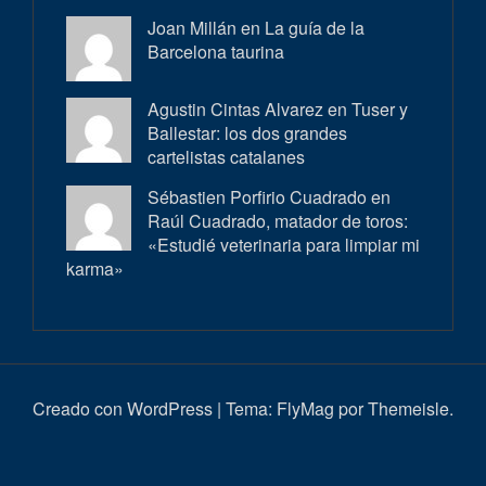
Joan Millán en
La guía de la
Barcelona taurina
Agustin Cintas Alvarez en
Tuser y
Ballestar: los dos grandes
cartelistas catalanes
Sébastien Porfirio Cuadrado en
Raúl Cuadrado, matador de toros:
«Estudié veterinaria para limpiar mi
karma»
Creado con WordPress
|
Tema:
FlyMag
por Themeisle.
Inici
Actualitat
Entrevistes
Correbous
Cròniques
Ambient
Història
Galeria