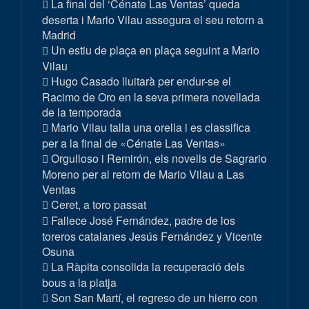
La final del ‘Cénate Las Ventas’ queda
deserta i Mario Vilau assegura el seu retorn a
Madrid
Un estiu de plaça en plaça seguint a Mario
Vilau
Hugo Casado lluitarà per endur-se el
Racimo de Oro en la seva primera novellada
de la temporada
Mario Vilau talla una orella i es classifica
per a la final de «Cénate Las Ventas»
Orgulloso i Remirón, els novells de Sagrario
Moreno per al retorn de Mario Vilau a Las
Ventas
Ceret, a toro passat
Fallece José Fernández, padre de los
toreros catalanes Jesús Fernández y Vicente
Osuna
La Ràpita consolida la recuperació dels
bous a la platja
Son San Martí, el regreso de un hierro con