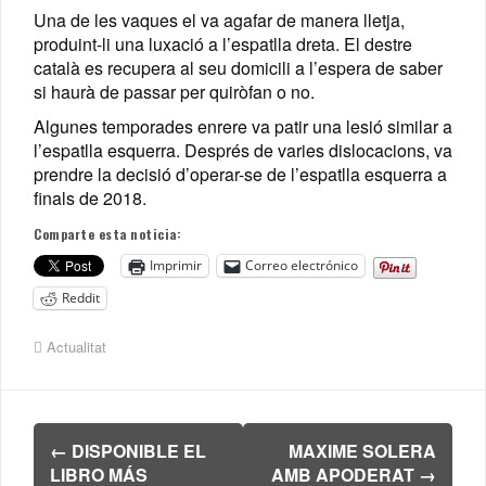
Una de les vaques el va agafar de manera lletja,
produint-li una luxació a l’espatlla dreta. El destre
català es recupera al seu domicili a l’espera de saber
si haurà de passar per quiròfan o no.
Algunes temporades enrere va patir una lesió similar a
l’espatlla esquerra. Després de varies dislocacions, va
prendre la decisió d’operar-se de l’espatlla esquerra a
finals de 2018.
Comparte esta noticia:
Imprimir
Correo electrónico
Reddit
Actualitat
Navegación
←
DISPONIBLE EL
MAXIME SOLERA
de
LIBRO MÁS
AMB APODERAT
→