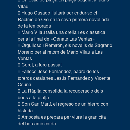
Vilau
Hugo Casado lluitarà per endur-se el
Racimo de Oro en la seva primera novellada
de la temporada
Mario Vilau talla una orella i es classifica
per a la final de «Cénate Las Ventas»
Orgulloso i Remirón, els novells de Sagrario
Moreno per al retorn de Mario Vilau a Las
Ventas
Ceret, a toro passat
Fallece José Fernández, padre de los
toreros catalanes Jesús Fernández y Vicente
Osuna
La Ràpita consolida la recuperació dels
bous a la platja
Son San Martí, el regreso de un hierro con
historia
Amposta es prepara per viure la gran cita
del bou amb corda