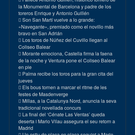
la Monumental de Barcelona y padre de los
toreros Enrique y Antonio Guillén
Son San Martí vuelve a lo grande:
«Navegante», premiado como el novillo más
bravo en San Adrián
Los toros de Núñez del Cuvillo llegan al
Coliseo Balear
Morante emociona, Castella firma la faena
de la noche y Ventura pone el Coliseo Balear
en pie
Palma recibe los toros para la gran cita del
jueves
Els bous tornen a marcar el ritme de les
festes de Masdenverge
Millas, a la Catalunya Nord, anuncia la seva
tradicional novellada concurs
La final del ‘Cénate Las Ventas’ queda
deserta i Mario Vilau assegura el seu retorn a
Madrid
Un estiu de plaça en plaça seguint a Mario