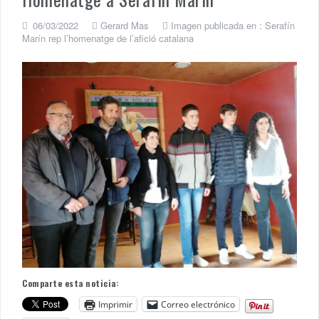
06/03/2022
Gerard Mas
Imagen publicada en :
Serafín
Marín rep l’homenatge de l’afició catalana
Comparte esta noticia:
Imprimir
Correo electrónico