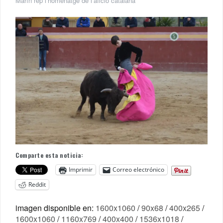
Marín rep l’homenatge de l’afició catalana
Comparte esta noticia:
Imprimir
Correo electrónico
Reddit
imagen disponible en:
1600x1060
/
90x68
/
400x265
/
1600x1060
/
1160x769
/
400x400
/
1536x1018
/