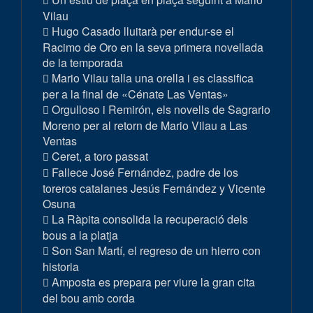
Vilau
Hugo Casado lluitarà per endur-se el
Racimo de Oro en la seva primera novellada
de la temporada
Mario Vilau talla una orella i es classifica
per a la final de «Cénate Las Ventas»
Orgulloso i Remirón, els novells de Sagrario
Moreno per al retorn de Mario Vilau a Las
Ventas
Ceret, a toro passat
Fallece José Fernández, padre de los
toreros catalanes Jesús Fernández y Vicente
Osuna
La Ràpita consolida la recuperació dels
bous a la platja
Son San Martí, el regreso de un hierro con
historia
Amposta es prepara per viure la gran cita
del bou amb corda