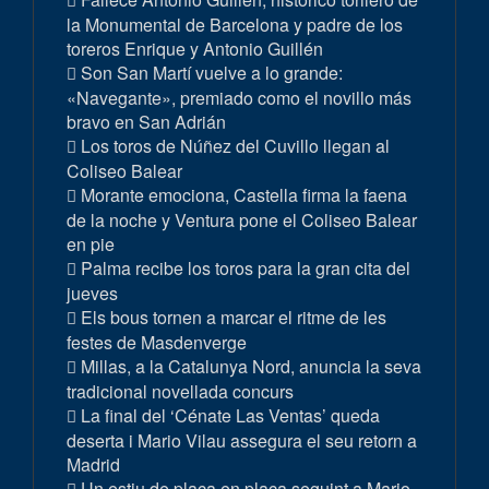
la Monumental de Barcelona y padre de los
toreros Enrique y Antonio Guillén
Son San Martí vuelve a lo grande:
«Navegante», premiado como el novillo más
bravo en San Adrián
Los toros de Núñez del Cuvillo llegan al
Coliseo Balear
Morante emociona, Castella firma la faena
de la noche y Ventura pone el Coliseo Balear
en pie
Palma recibe los toros para la gran cita del
jueves
Els bous tornen a marcar el ritme de les
festes de Masdenverge
Millas, a la Catalunya Nord, anuncia la seva
tradicional novellada concurs
La final del ‘Cénate Las Ventas’ queda
deserta i Mario Vilau assegura el seu retorn a
Madrid
Un estiu de plaça en plaça seguint a Mario