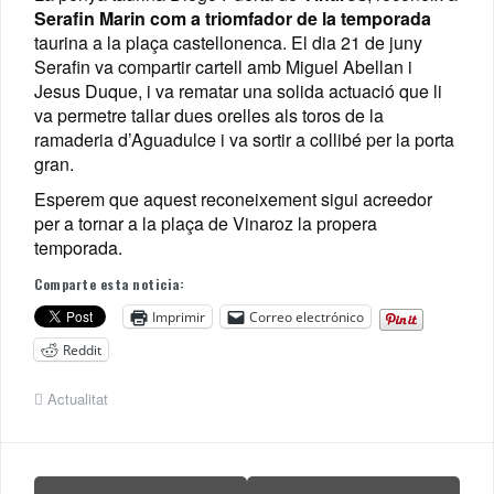
Serafin Marin com a triomfador de la temporada
taurina a la plaça castellonenca. El dia 21 de juny
Serafin va compartir cartell amb Miguel Abellan i
Jesus Duque, i va rematar una solida actuació que li
va permetre tallar dues orelles als toros de la
ramaderia d’Aguadulce i va sortir a collibé per la porta
gran.
Esperem que aquest reconeixement sigui acreedor
per a tornar a la plaça de Vinaroz la propera
temporada.
Comparte esta noticia:
Imprimir
Correo electrónico
Reddit
Actualitat
Navegación