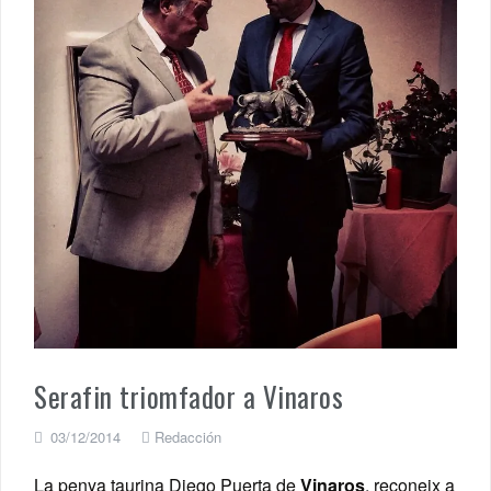
Serafin triomfador a Vinaros
03/12/2014
Redacción
La penya taurina Diego Puerta de
Vinaros
, reconeix a