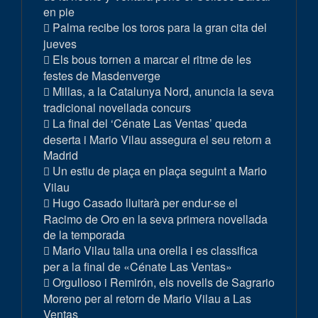
en pie
Palma recibe los toros para la gran cita del
jueves
Els bous tornen a marcar el ritme de les
festes de Masdenverge
Millas, a la Catalunya Nord, anuncia la seva
tradicional novellada concurs
La final del ‘Cénate Las Ventas’ queda
deserta i Mario Vilau assegura el seu retorn a
Madrid
Un estiu de plaça en plaça seguint a Mario
Vilau
Hugo Casado lluitarà per endur-se el
Racimo de Oro en la seva primera novellada
de la temporada
Mario Vilau talla una orella i es classifica
per a la final de «Cénate Las Ventas»
Orgulloso i Remirón, els novells de Sagrario
Moreno per al retorn de Mario Vilau a Las
Ventas