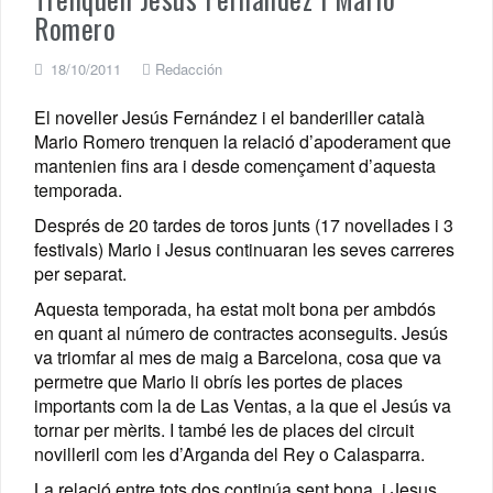
Romero
18/10/2011
Redacción
El noveller Jesús Fernández i el banderiller català
Mario Romero trenquen la relació d’apoderament que
mantenien fins ara i desde començament d’aquesta
temporada.
Després de 20 tardes de toros junts (17 novellades i 3
festivals) Mario i Jesus continuaran les seves carreres
per separat.
Aquesta temporada, ha estat molt bona per ambdós
en quant al número de contractes aconseguits. Jesús
va triomfar al mes de maig a Barcelona, cosa que va
permetre que Mario li obrís les portes de places
importants com la de Las Ventas, a la que el Jesús va
tornar per mèrits. I també les de places del circuit
novilleril com les d’Arganda del Rey o Calasparra.
La relació entre tots dos continúa sent bona, i Jesus