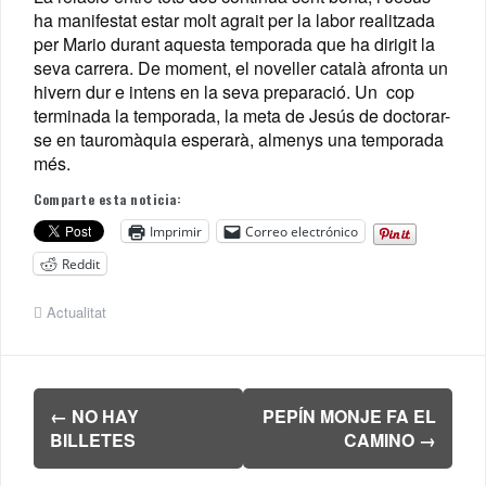
ha manifestat estar molt agrait per la labor realitzada
per Mario durant aquesta temporada que ha dirigit la
seva carrera. De moment, el noveller català afronta un
hivern dur e intens en la seva preparació. Un cop
terminada la temporada, la meta de Jesús de doctorar-
se en tauromàquia esperarà, almenys una temporada
més.
Comparte esta noticia:
Imprimir
Correo electrónico
Reddit
Actualitat
Navegación
←
NO HAY
PEPÍN MONJE FA EL
de
BILLETES
CAMINO
→
entradas