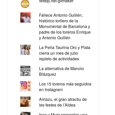
Webp.net-gifmaker
Fallece Antonio Guillén,
histórico torilero de la
Monumental de Barcelona y
padre de los toreros Enrique
y Antonio Guillén
La Peña Taurina Oro y Plata
cierra un mes de julio
repleto de actividades
La alternativa de Manolo
Blázquez
Los 15 toreros más seguidos
en Instagram
Arriazu, el gran atractiu de
les festes de l’Aldea
Inca y Muro presentan una