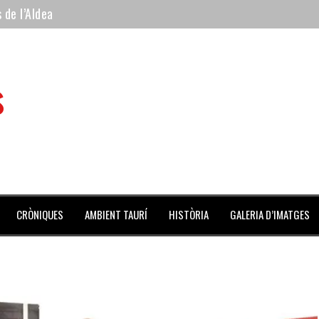
 de l’Aldea
 mes de julio repleto de actividades
ilero de la Monumental de Barcelona y padre de los toreros Enr
s
avegante», premiado como el novillo más bravo en San Adrián
al Coliseo Balear
CRÒNIQUES
AMBIENT TAURÍ
HISTÒRIA
GALERIA D’IMATGES