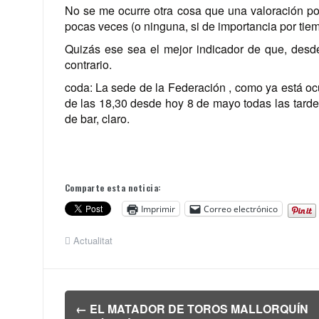
No se me ocurre otra cosa que una valoración posi
pocas veces (o ninguna, si de importancia por tie
Quizás ese sea el mejor indicador de que, desd
contrario.
coda: La sede de la Federación , como ya está ocur
de las 18,30 desde hoy 8 de mayo todas las tardes
de bar, claro.
Comparte esta noticia:
Imprimir
Correo electrónico
Actualitat
Navegación
←
EL MATADOR DE TOROS MALLORQUÍN
de