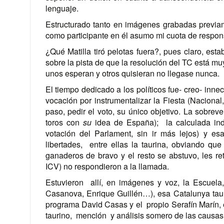
lenguaje.
Estructurado tanto en imágenes grabadas previam
como participante en él asumo mi cuota de respons
¿Qué Matilla tiró pelotas fuera?, pues claro, est
sobre la pista de que la resolución del TC está m
unos esperan y otros quisieran no llegase nunca.
El tiempo dedicado a los políticos fue- creo- inne
vocación por instrumentalizar la Fiesta (Nacion
paso, pedir el voto, su único objetivo. La sobreven
toros con
su
idea de España); la calculada ind
votación del Parlament, sin ir más lejos) y e
libertades, entre ellas la taurina, obviando qu
ganaderos de bravo y el resto se abstuvo, les r
ICV) no respondieron a la llamada.
Estuvieron allí, en imágenes y voz, la Escuela, 
Casanova, Enrique Guillén…), esa Catalunya tauri
programa David Casas y el propio Serafín Marín, 
taurino, mención y análisis somero de las causas (