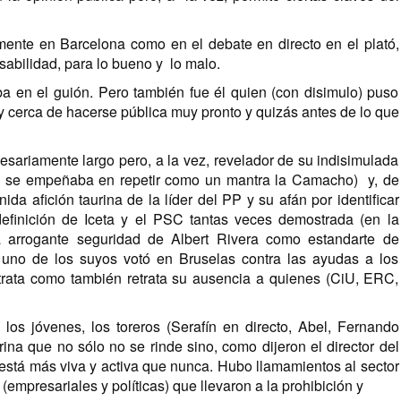
ente en Barcelona como en el debate en directo en el plató,
abilidad, para lo bueno y lo malo.
aba en el guión. Pero también fue él quien (con disimulo) puso
uy cerca de hacerse pública muy pronto y quizás antes de lo que
cesariamente largo pero, a la vez, revelador de su indisimulada
al, se empeñaba en repetir como un mantra la Camacho) y, de
ida afición taurina de la líder del PP y su afán por identificar
efinición de Iceta y el PSC tantas veces demostrada (en la
sa arrogante seguridad de Albert Rivera como estandarte de
e uno de los suyos votó en Bruselas contra las ayudas a los
etrata como también retrata su ausencia a quienes (CiU, ERC,
los jóvenes, los toreros (Serafín en directo, Abel, Fernando
na que no sólo no se rinde sino, como dijeron el director del
está más viva y activa que nunca. Hubo llamamientos al sector
empresariales y políticas) que llevaron a la prohibición y