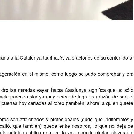
mana a la Catalunya taurina. Y, valoraciones de su contenido al
exageración en sí mismo, como luego se pudo comprobar y era
sidro las miradas vayan hacia Catalunya significa que no sólo
ncia parece estar ya muy cerca de lograr su razón de ser: el
 puertas hoy cerradas al toreo (también, ahora, a quien quiere
ros son aficionados y profesionales (dudo que indiferentes y
 calló, que también) queda entre nosotros, lo que no deja de
 la opinión pública pero, a la vez, permite ciertas claves del