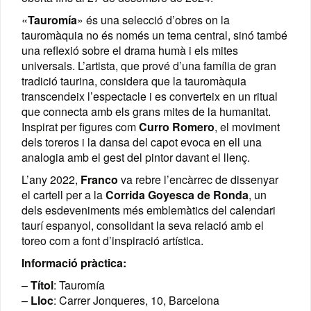
«
Tauromía
» és una selecció d’obres on la
tauromàquia no és només un tema central, sinó també
una reflexió sobre el drama humà i els mites
universals. L’artista, que prové d’una família de gran
tradició taurina, considera que la tauromàquia
transcendeix l’espectacle i es converteix en un ritual
que connecta amb els grans mites de la humanitat.
Inspirat per figures com
Curro Romero
, el moviment
dels toreros i la dansa del capot evoca en ell una
analogia amb el gest del pintor davant el llenç.
L’any 2022,
Franco
va rebre l’encàrrec de dissenyar
el cartell per a la
Corrida Goyesca de Ronda
, un
dels esdeveniments més emblemàtics del calendari
taurí espanyol, consolidant la seva relació amb el
toreo com a font d’inspiració artística.
Informació pràctica:
–
Títol
: Tauromía
–
Lloc
: Carrer Jonqueres, 10, Barcelona