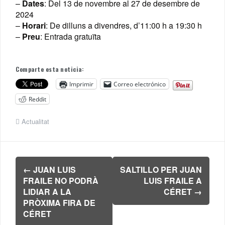
–
Dates
: Del 13 de novembre al 27 de desembre de
2024
–
Horari
: De dilluns a divendres, d’11:00 h a 19:30 h
–
Preu
: Entrada gratuïta
Comparte esta noticia:
Imprimir
Correo electrónico
Reddit
Actualitat
Navegación
←
JUAN LUIS
SALTILLO PER JUAN
de
FRAILE NO PODRÀ
LUIS FRAILE A
entradas
LIDIAR A LA
CÉRET
→
PRÒXIMA FIRA DE
CÉRET