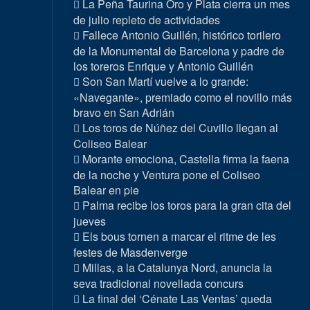
La Peña Taurina Oro y Plata cierra un mes
de julio repleto de actividades
Fallece Antonio Guillén, histórico torilero
de la Monumental de Barcelona y padre de
los toreros Enrique y Antonio Guillén
Son San Martí vuelve a lo grande:
«Navegante», premiado como el novillo más
bravo en San Adrián
Los toros de Núñez del Cuvillo llegan al
Coliseo Balear
Morante emociona, Castella firma la faena
de la noche y Ventura pone el Coliseo
Balear en pie
Palma recibe los toros para la gran cita del
jueves
Els bous tornen a marcar el ritme de les
festes de Masdenverge
Millas, a la Catalunya Nord, anuncia la
seva tradicional novellada concurs
La final del ‘Cénate Las Ventas’ queda