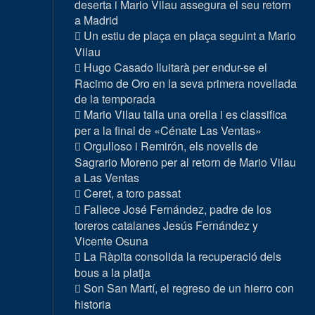
deserta i Mario Vilau assegura el seu retorn
a Madrid
Un estiu de plaça en plaça seguint a Mario
Vilau
Hugo Casado lluitarà per endur-se el
Racimo de Oro en la seva primera novellada
de la temporada
Mario Vilau talla una orella i es classifica
per a la final de «Cénate Las Ventas»
Orgulloso i Remirón, els novells de
Sagrario Moreno per al retorn de Mario Vilau
a Las Ventas
Ceret, a toro passat
Fallece José Fernández, padre de los
toreros catalanes Jesús Fernández y
Vicente Osuna
La Ràpita consolida la recuperació dels
bous a la platja
Son San Martí, el regreso de un hierro con
historia