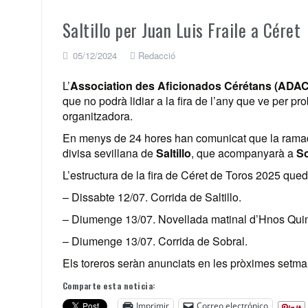
Saltillo per Juan Luis Fraile a Céret
05/12/2024
Redacció
L’
Association des Aficionados Cérétans (ADAC
que no podrà lidiar a la fira de l’any que ve per pro
organitzadora.
En menys de 24 hores han comunicat que la ramaderia
divisa sevillana de
Saltillo
, que acompanyarà a
So
L’estructura de la fira de Céret de Toros 2025 que
– Dissabte 12/07. Corrida de Saltillo.
– Diumenge 13/07. Novellada matinal d’Hnos Quin
– Diumenge 13/07. Corrida de Sobral.
Els toreros seràn anunciats en les pròximes setma
Comparte esta noticia:
Imprimir
Correo electrónico