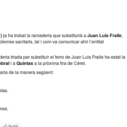
)
ja ha trobat la ramaderia que substituirà a
Juan Luis Fraile
,
blemes sanitaris, tal i com va comunicar ahir l’entitat
 triada per substituir el ferro de Juan Luis Fraile ha estat la
bral
i a
Quintas
a la pròxima fira de Céret.
daria de la manera següent:
tas.
nes.
Reddit