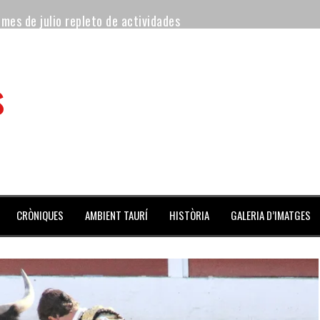
 mes de julio repleto de actividades
ilero de la Monumental de Barcelona y padre de los toreros Enr
s
avegante», premiado como el novillo más bravo en San Adrián
al Coliseo Balear
aena de la noche y Ventura pone el Coliseo Balear en pie
ta del jueves
CRÒNIQUES
AMBIENT TAURÍ
HISTÒRIA
GALERIA D’IMATGES