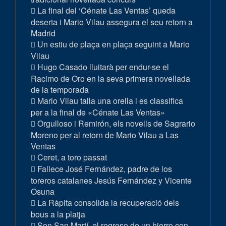
La final del ‘Cénate Las Ventas’ queda
deserta i Mario Vilau assegura el seu retorn a
Madrid
Un estiu de plaça en plaça seguint a Mario
Vilau
Hugo Casado lluitarà per endur-se el
Racimo de Oro en la seva primera novellada
de la temporada
Mario Vilau talla una orella i es classifica
per a la final de «Cénate Las Ventas»
Orgulloso i Remirón, els novells de Sagrario
Moreno per al retorn de Mario Vilau a Las
Ventas
Ceret, a toro passat
Fallece José Fernández, padre de los
toreros catalanes Jesús Fernández y Vicente
Osuna
La Ràpita consolida la recuperació dels
bous a la platja
Son San Martí, el regreso de un hierro con