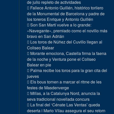
de julio repleto de actividades
Fallece Antonio Guillén, histórico torilero
de la Monumental de Barcelona y padre de
los toreros Enrique y Antonio Guillén
Son San Martí vuelve a lo grande:
«Navegante», premiado como el novillo más
bravo en San Adrián
Los toros de Núñez del Cuvillo llegan al
Coliseo Balear
Morante emociona, Castella firma la faena
de la noche y Ventura pone el Coliseo
Balear en pie
Palma recibe los toros para la gran cita del
jueves
Els bous tornen a marcar el ritme de les
festes de Masdenverge
Millas, a la Catalunya Nord, anuncia la
seva tradicional novellada concurs
La final del ‘Cénate Las Ventas’ queda
deserta i Mario Vilau assegura el seu retorn