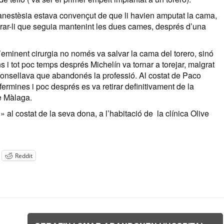
l’anestèsia estava convençut de que li havien amputat la cama,
strar-li que seguia mantenint les dues cames, després d’una
 l’eminent cirurgia no només va salvar la cama del torero, sinó
 i tot poc temps després Michelín va tornar a torejar, malgrat
 aconsellava que abandonés la professió. Al costat de Paco
rmines i poc després es va retirar definitivament de la
de Màlaga.
al costat de la seva dona, a l’habitació de la clínica Olive
Reddit