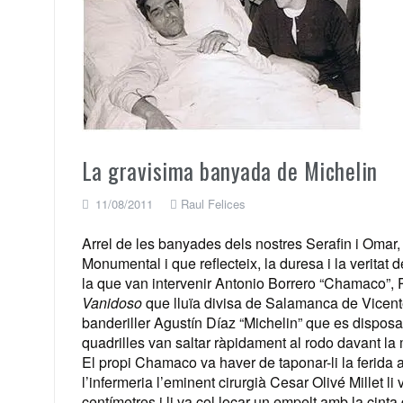
La gravisima banyada de Michelin
11/08/2011
Raul Felices
Arrel de les banyades dels nostres Serafin i Omar
Monumental i que reflecteix, la duresa i la veritat
la que van intervenir Antonio Borrero “Chamaco”, P
Vanidoso
que lluïa divisa de Salamanca de Vicente
banderiller Agustín Díaz “Michelin” que es disposava
quadrilles van saltar ràpidament al rodo davant la
El propi Chamaco va haver de taponar-li la ferid
l’infermeria l’eminent cirurgià Cesar Olivé Millet l
centímetres i li va col·locar un empelt amb la cinta 