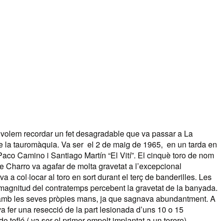
, volem recordar un fet desagradable que va passar a La
 de la tauromàquia. Va ser el 2 de maig de 1965, en un tarda en
aco Camino i Santiago Martín “El Vití”.
El cinquè toro de nom
 Charro va agafar de molta gravetat a l’excepcional
 a col·locar al toro en sort durant el terç de banderilles. Les
 magnitud del contratemps percebent la gravetat de la banyada.
a amb les seves pròpies mans, ja que sagnava abundantment. A
i va fer una resecció de la part lesionada d’uns 10 o 15
de tefló ( va ser el primer empelt implantat a un torero).