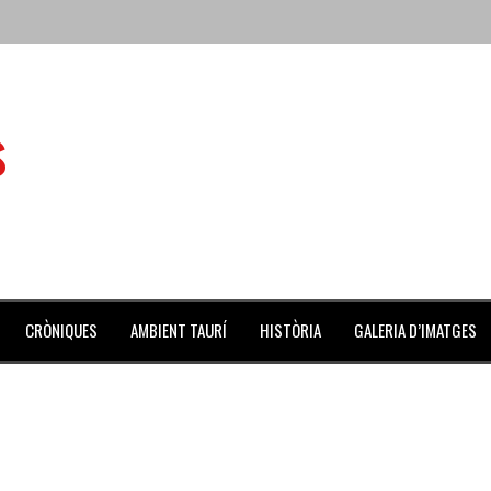
 de l’Aldea
s
 mes de julio repleto de actividades
ilero de la Monumental de Barcelona y padre de los toreros Enr
avegante», premiado como el novillo más bravo en San Adrián
al Coliseo Balear
CRÒNIQUES
AMBIENT TAURÍ
HISTÒRIA
GALERIA D’IMATGES