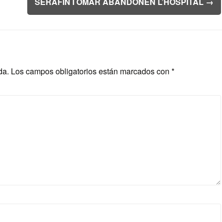
SERAFIN I OMAR ABANDONEN L’HOSPITAL
→
da.
Los campos obligatorios están marcados con
*