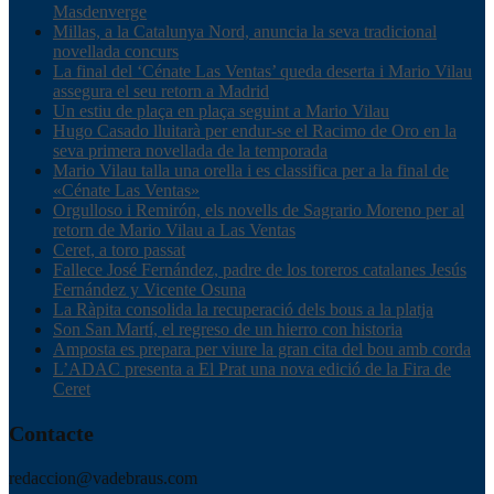
Masdenverge
Millas, a la Catalunya Nord, anuncia la seva tradicional
novellada concurs
La final del ‘Cénate Las Ventas’ queda deserta i Mario Vilau
assegura el seu retorn a Madrid
Un estiu de plaça en plaça seguint a Mario Vilau
Hugo Casado lluitarà per endur-se el Racimo de Oro en la
seva primera novellada de la temporada
Mario Vilau talla una orella i es classifica per a la final de
«Cénate Las Ventas»
Orgulloso i Remirón, els novells de Sagrario Moreno per al
retorn de Mario Vilau a Las Ventas
Ceret, a toro passat
Fallece José Fernández, padre de los toreros catalanes Jesús
Fernández y Vicente Osuna
La Ràpita consolida la recuperació dels bous a la platja
Son San Martí, el regreso de un hierro con historia
Amposta es prepara per viure la gran cita del bou amb corda
L’ADAC presenta a El Prat una nova edició de la Fira de
Ceret
Contacte
redaccion@vadebraus.com