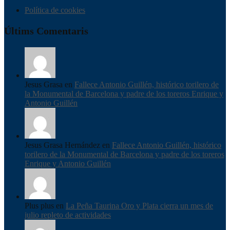
Política de cookies
Últims Comentaris
Jesus Grasa en
Fallece Antonio Guillén, histórico torilero de
la Monumental de Barcelona y padre de los toreros Enrique y
Antonio Guillén
Jesus Grasa Hernández en
Fallece Antonio Guillén, histórico
torilero de la Monumental de Barcelona y padre de los toreros
Enrique y Antonio Guillén
Plus plus en
La Peña Taurina Oro y Plata cierra un mes de
julio repleto de actividades