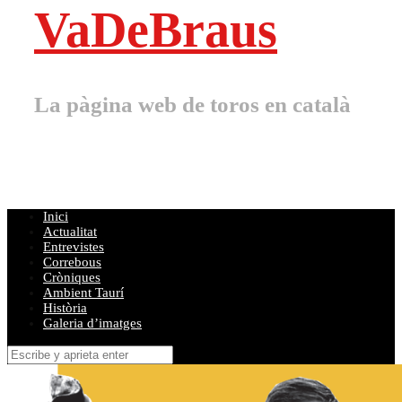
VaDeBraus
La pàgina web de toros en català
Inici
Actualitat
Entrevistes
Correbous
Cròniques
Ambient Taurí
Història
Galeria d’imatges
Buscar
por: