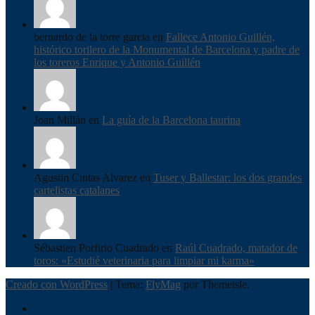
bernardo de la torre garcia en
Fallece Antonio Guillén,
histórico torilero de la Monumental de Barcelona y padre de
los toreros Enrique y Antonio Guillén
Joan Millán en
La guía de la Barcelona taurina
Agustin Cintas Alvarez en
Tuser y Ballestar: los dos grandes
cartelistas catalanes
Sébastien Porfirio Cuadrado en
Raúl Cuadrado, matador de
toros: «Estudié veterinaria para limpiar mi karma»
Creado con WordPress
|
Tema:
FlyMag
por Themeisle.
Inici