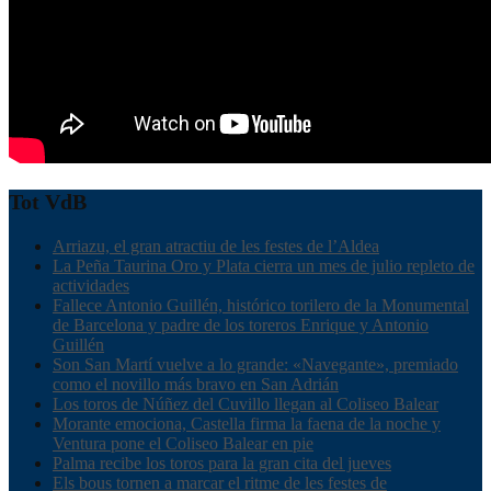
Tot VdB
Arriazu, el gran atractiu de les festes de l’Aldea
La Peña Taurina Oro y Plata cierra un mes de julio repleto de
actividades
Fallece Antonio Guillén, histórico torilero de la Monumental
de Barcelona y padre de los toreros Enrique y Antonio
Guillén
Son San Martí vuelve a lo grande: «Navegante», premiado
como el novillo más bravo en San Adrián
Los toros de Núñez del Cuvillo llegan al Coliseo Balear
Morante emociona, Castella firma la faena de la noche y
Ventura pone el Coliseo Balear en pie
Palma recibe los toros para la gran cita del jueves
Els bous tornen a marcar el ritme de les festes de