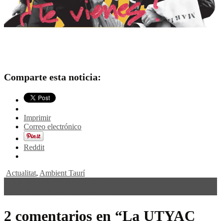
Comparte esta noticia:
Imprimir
Correo electrónico
Reddit
Actualitat
,
Ambient Taurí
Navegación
←
Ceret 2018, con ganaderías
Carlos Pérez deixa la professió
→
de
entradas
2 comentarios en “
La UTYAC