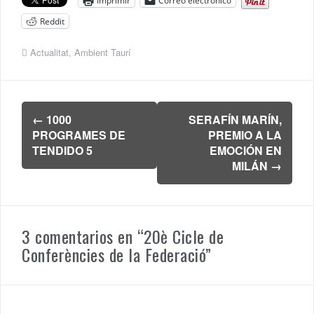
Imprimir
Correo electrónico
Reddit
Actualitat
,
Ambient Taurí
Navegación
←
1000
SERAFÍN MARÍN,
de
PROGRAMES DE
PREMIO A LA
entradas
TENDIDO 5
EMOCIÓN EN
MILÁN
→
3 comentarios en “
20è Cicle de
Conferències de la Federació
”