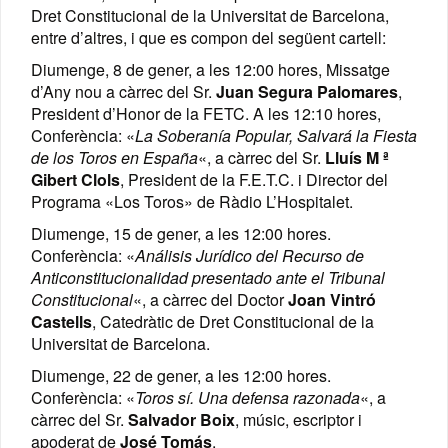
Dret Constitucional de la Universitat de Barcelona,
entre d’altres, i que es compon del següent cartell:
Diumenge, 8 de gener, a les 12:00 hores, Missatge
d’Any nou a càrrec del Sr.
Juan Segura Palomares
,
President d’Honor de la FETC. A les 12:10 hores,
Conferència: «
La Soberanía Popular, Salvará la Fiesta
de los Toros en España
«, a càrrec del Sr.
Lluís M ª
Gibert Clols
, President de la F.E.T.C. i Director del
Programa «Los Toros» de Ràdio L’Hospitalet.
Diumenge, 15 de gener, a les 12:00 hores.
Conferència: «
Análisis Jurídico del Recurso de
Anticonstitucionalidad presentado ante el Tribunal
Constitucional
«, a càrrec del Doctor
Joan Vintró
Castells
, Catedràtic de Dret Constitucional de la
Universitat de Barcelona.
Diumenge, 22 de gener, a les 12:00 hores.
Conferència: «
Toros sí. Una defensa razonada
«, a
càrrec del Sr.
Salvador Boix
, músic, escriptor i
apoderat de
José Tomás
.