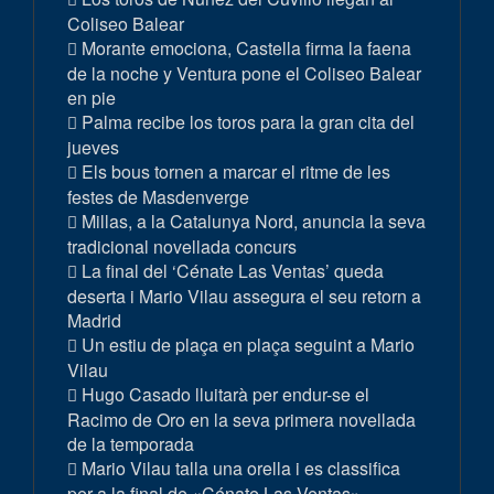
Coliseo Balear
Morante emociona, Castella firma la faena
de la noche y Ventura pone el Coliseo Balear
en pie
Palma recibe los toros para la gran cita del
jueves
Els bous tornen a marcar el ritme de les
festes de Masdenverge
Millas, a la Catalunya Nord, anuncia la seva
tradicional novellada concurs
La final del ‘Cénate Las Ventas’ queda
deserta i Mario Vilau assegura el seu retorn a
Madrid
Un estiu de plaça en plaça seguint a Mario
Vilau
Hugo Casado lluitarà per endur-se el
Racimo de Oro en la seva primera novellada
de la temporada
Mario Vilau talla una orella i es classifica
per a la final de «Cénate Las Ventas»