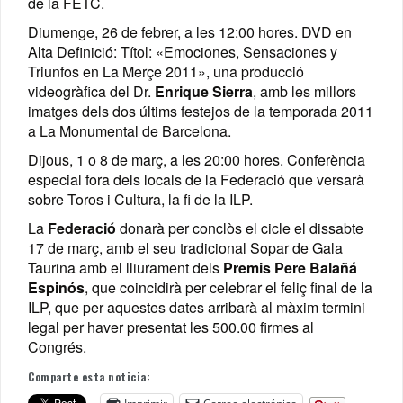
de la FETC.
Diumenge, 26 de febrer, a les 12:00 hores. DVD en
Alta Definició: Títol: «Emociones, Sensaciones y
Triunfos en La Merçe 2011», una producció
videogràfica del Dr.
Enrique Sierra
, amb les millors
imatges dels dos últims festejos de la temporada 2011
a La Monumental de Barcelona.
Dijous, 1 o 8 de març, a les 20:00 hores. Conferència
especial fora dels locals de la Federació que versarà
sobre Toros i Cultura, la fi de la ILP.
La
Federació
donarà per conclòs el cicle el dissabte
17 de març, amb el seu tradicional Sopar de Gala
Taurina amb el lliurament dels
Premis Pere Balañá
Espinós
, que coincidirà per celebrar el feliç final de la
ILP, que per aquestes dates arribarà al màxim termini
legal per haver presentat les 500.00 firmes al
Congrés.
Comparte esta noticia: