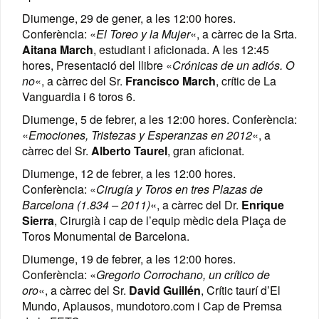
Diumenge, 29 de gener, a les 12:00 hores.
Conferència: «
El Toreo y la Mujer
«, a càrrec de la Srta.
Aitana March
, estudiant i aficionada. A les 12:45
hores, Presentació del llibre «
Crónicas de un adiós. O
no
«, a càrrec del Sr.
Francisco March
, crític de La
Vanguardia i 6 toros 6.
Diumenge, 5 de febrer, a les 12:00 hores. Conferència:
«
Emociones, Tristezas y Esperanzas en 2012
«, a
càrrec del Sr.
Alberto Taurel
, gran aficionat.
Diumenge, 12 de febrer, a les 12:00 hores.
Conferència: «
Cirugía y Toros en tres Plazas de
Barcelona (1.834 – 2011)
«, a càrrec del Dr.
Enrique
Sierra
, Cirurgià i cap de l’equip mèdic dela Plaça de
Toros Monumental de Barcelona.
Diumenge, 19 de febrer, a les 12:00 hores.
Conferència: «
Gregorio Corrochano, un crítico de
oro
«, a càrrec del Sr.
David Guillén
, Crític taurí d’El
Mundo, Aplausos, mundotoro.com i Cap de Premsa