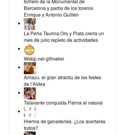
torilero de la Monumental de
Barcelona y padre de los toreros
Enrique y Antonio Guillén
La Peña Taurina Oro y Plata cierra un
mes de julio repleto de actividades
Webp.net-gifmaker
Arriazu, el gran atractiu de les festes
de l’Aldea
Talavante conquista Palma al natural
Hierros de ganaderías. ¿Los acertarás
todos?