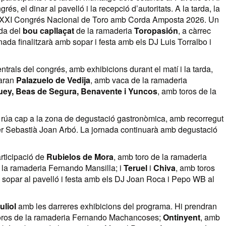
és, el dinar al pavelló i la recepció d’autoritats. A la tarda, la
 del XXI Congrés Nacional de Toro amb Corda Amposta 2026. Un
ida del
bou capllaçat
de la ramaderia
Toropasión
, a càrrec
ada finalitzarà amb sopar i festa amb els DJ Luis Torralbo i
trals del congrés, amb exhibicions durant el matí i la tarda,
paran
Palazuelo de Vedija
, amb vaca de la ramaderia
uey, Beas de Segura, Benavente i Yuncos
, amb toros de la
a rúa cap a la zona de degustació gastronòmica, amb recorregut
arrer Sebastià Joan Arbó. La jornada continuarà amb degustació
articipació de
Rubielos de Mora
, amb toro de la ramaderia
 la ramaderia Fernando Mansilla; i
Teruel
i
Chiva
, amb toros
 sopar al pavelló i festa amb els DJ Joan Roca i Pepo WB al
uliol
amb les darreres exhibicions del programa. Hi prendran
oros de la ramaderia Fernando Machancoses;
Ontinyent
, amb