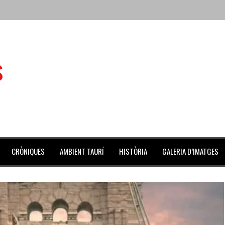
 de l’Aldea
s
 mes de julio repleto de actividades
ilero de la Monumental de Barcelona y padre de los toreros Enr
avegante», premiado como el novillo más bravo en San Adrián
al Coliseo Balear
CRÒNIQUES
AMBIENT TAURÍ
HISTÒRIA
GALERIA D’IMATGES