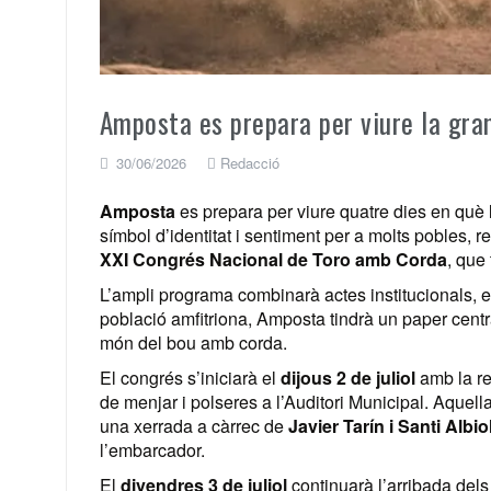
Amposta es prepara per viure la gra
30/06/2026
Redacció
Amposta
es prepara per viure quatre dies en què l
símbol d’identitat i sentiment per a molts pobles, re
XXI Congrés Nacional de Toro amb Corda
, que 
L’ampli programa combinarà actes institucionals, ex
població amfitriona, Amposta tindrà un paper centra
món del bou amb corda.
El congrés s’iniciarà el
dijous 2 de juliol
amb la re
de menjar i polseres a l’Auditori Municipal. Aquell
una xerrada a càrrec de
Javier Tarín i Santi Albio
l’embarcador.
El
divendres 3 de juliol
continuarà l’arribada dels 