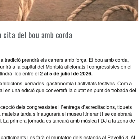
n cita del bou amb corda
a tradició prendrà els carrers amb força. El bou amb corda,
unirà a la capital del Montsià aficionats i congressistes en el
tindrà lloc entre el
2 al 5 de juliol de 2026.
hibicions, xerrades, gastronomia i activitats festives. Com a
l en una edició que convertirà la ciutat en punt de trobada del
cepció dels congressistes i l’entrega d’acreditacions, tiquets
a mateixa tarda s’inaugurarà el museu itinerant i se celebrarà
l
. La primera jornada es tancarà amb música i DJ a la zona de
participants i es farà el muntatge dels estands al Pavelló 3. Al