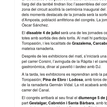
llarg del dia també tindran lloc l’assemblea del congr
zona del circuit acollirà la cerimònia inaugural
dels moments destacats de la jornada serà la sort
d’Amposta, població amfitriona del congrés. La jorn
Óscar Sánchez.
El
dissabte 4 de juliol
serà una de les jornades cen
totes amb sortida des dels torils. Al matí hi partici
Toropasión, i les localitats de
Grazalema, Carcab
mateixa ramaderia.
Després de les exhibicions del matí, s’iniciarà un
pel carrer Corsini, l’avinguda de la Ràpita i el c
gastronòmica, dinar al pavelló i
tardeo
amb DJ.
A la tarda, les exhibicions es reprendran amb la p
Toropasión;
Pina de Ebro
i
Lodosa
, amb toros de
de la ramaderia Germán Vidal. La nit acabarà amb
carrer del Canal.
El congrés arribarà al seu final el
diumenge 5 de j
part
Gestalgar, Cabretón i Santa Bàrbara
, amb t