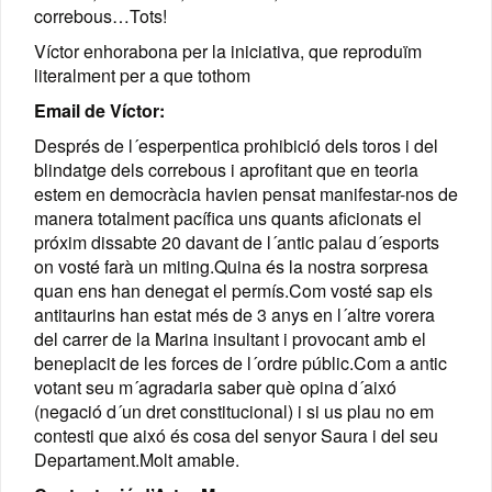
correbous…Tots!
Víctor enhorabona per la iniciativa, que reproduïm
literalment per a que tothom
Email de Víctor:
Després de l´esperpentica prohibició dels toros i del
blindatge dels correbous i aprofitant que en teoria
estem en democràcia havien pensat manifestar-nos de
manera totalment pacífica uns quants aficionats el
próxim dissabte 20 davant de l´antic palau d´esports
on vosté farà un miting.Quina és la nostra sorpresa
quan ens han denegat el permís.Com vosté sap els
antitaurins han estat més de 3 anys en l´altre vorera
del carrer de la Marina insultant i provocant amb el
beneplacit de les forces de l´ordre públic.Com a antic
votant seu m´agradaria saber què opina d´aixó
(negació d´un dret constitucional) i si us plau no em
contesti que aixó és cosa del senyor Saura i del seu
Departament.Molt amable.