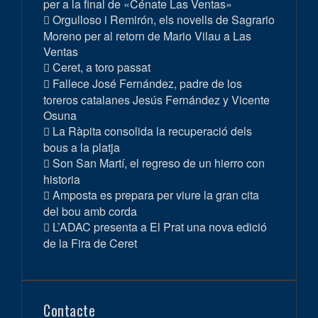
per a la final de «Cénate Las Ventas»
Orgulloso i Remirón, els novells de Sagrario
Moreno per al retorn de Mario Vilau a Las
Ventas
Ceret, a toro passat
Fallece José Fernández, padre de los
toreros catalanes Jesús Fernández y Vicente
Osuna
La Ràpita consolida la recuperació dels
bous a la platja
Son San Martí, el regreso de un hierro con
historia
Amposta es prepara per viure la gran cita
del bou amb corda
L’ADAC presenta a El Prat una nova edició
de la Fira de Ceret
Contacte