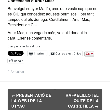
Contestació d’Artur Mas:
Benvolgut senyor Martín, crec que vostè sap que no
és CiU qui concedeix aquests permisos i, per tant,
tampoc qui els denega. Cordialment, Artur Mas,
President de CiU.
Artur Mas, una vegada més, valent i donant la
cara….sense comentaris.
Comparte esta noticia:
Imprimir
Correo electrónico
Reddit
Actualitat
Navegación
←
PRESENTACIÓ DE
RAFAELILLO I EL
de
LA WEB I DE LA
QUITE DE LA
entradas
UTYAC
CARRETILLA
→