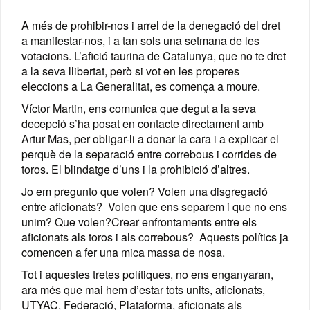
A més de prohibir-nos i arrel de la denegació del dret
a manifestar-nos, i a tan sols una setmana de les
votacions. L’afició taurina de Catalunya, que no te dret
a la seva llibertat, però si vot en les properes
eleccions a La Generalitat, es comença a moure.
Víctor Martin, ens comunica que degut a la seva
decepció s’ha posat en contacte directament amb
Artur Mas, per obligar-li a donar la cara i a explicar el
perquè de la separació entre correbous i corrides de
toros. El blindatge d’uns i la prohibició d’altres.
Jo em pregunto que volen? Volen una disgregació
entre aficionats? Volen que ens separem i que no ens
unim? Que volen?Crear enfrontaments entre els
aficionats als toros i als correbous? Aquests polítics ja
comencen a fer una mica massa de nosa.
Tot i aquestes tretes polítiques, no ens enganyaran,
ara més que mai hem d’estar tots units, aficionats,
UTYAC, Federació, Plataforma, aficionats als