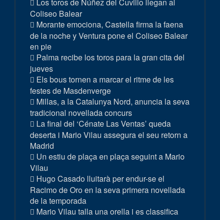
Los toros de Núñez del Cuvillo llegan al
Coliseo Balear
Morante emociona, Castella firma la faena
de la noche y Ventura pone el Coliseo Balear
en pie
Palma recibe los toros para la gran cita del
jueves
Els bous tornen a marcar el ritme de les
festes de Masdenverge
Millas, a la Catalunya Nord, anuncia la seva
tradicional novellada concurs
La final del ‘Cénate Las Ventas’ queda
deserta i Mario Vilau assegura el seu retorn a
Madrid
Un estiu de plaça en plaça seguint a Mario
Vilau
Hugo Casado lluitarà per endur-se el
Racimo de Oro en la seva primera novellada
de la temporada
Mario Vilau talla una orella i es classifica