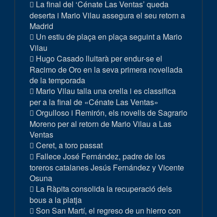
La final del ‘Cénate Las Ventas’ queda
deserta i Mario Vilau assegura el seu retorn a
Madrid
Un estiu de plaça en plaça seguint a Mario
Vilau
Hugo Casado lluitarà per endur-se el
Racimo de Oro en la seva primera novellada
de la temporada
Mario Vilau talla una orella i es classifica
per a la final de «Cénate Las Ventas»
Orgulloso i Remirón, els novells de Sagrario
Moreno per al retorn de Mario Vilau a Las
Ventas
Ceret, a toro passat
Fallece José Fernández, padre de los
toreros catalanes Jesús Fernández y Vicente
Osuna
La Ràpita consolida la recuperació dels
bous a la platja
Son San Martí, el regreso de un hierro con