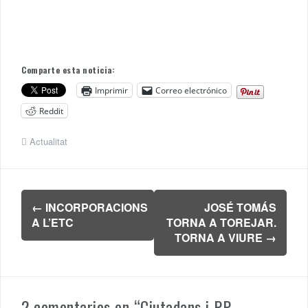
Comparte esta noticia:
Imprimir
Correo electrónico
Reddit
Actualitat
Navegación
←
INCORPORACIONS
JOSÉ TOMÁS
de
A L’ETC
TORNA A TOREJAR.
entradas
TORNA A VIURE
→
2 comentarios en “
Ciutadans i PP