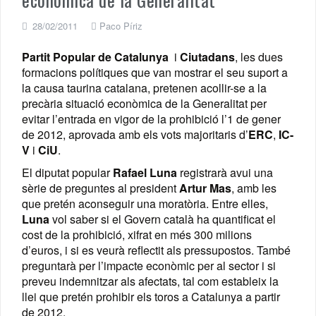
28/02/2011
Paco Píriz
Partit Popular de Catalunya
i
Ciutadans
, les dues
formacions polítiques que van mostrar el seu suport a
la causa taurina catalana, pretenen acollir-se a la
precària situació econòmica de la Generalitat per
evitar l’entrada en vigor de la prohibició l’1 de gener
de 2012, aprovada amb els vots majoritaris d’
ERC
,
IC-
V
i
CiU
.
El diputat popular
Rafael Luna
registrarà avui una
sèrie de preguntes al president
Artur Mas
, amb les
que pretén aconseguir una moratòria. Entre elles,
Luna
vol saber si el Govern català ha quantificat el
cost de la prohibició, xifrat en més 300 milions
d’euros, i si es veurà reflectit als pressupostos. També
preguntarà per l’impacte econòmic per al sector i si
preveu indemnitzar als afectats, tal com estableix la
llei que pretén prohibir els toros a Catalunya a partir
de 2012.