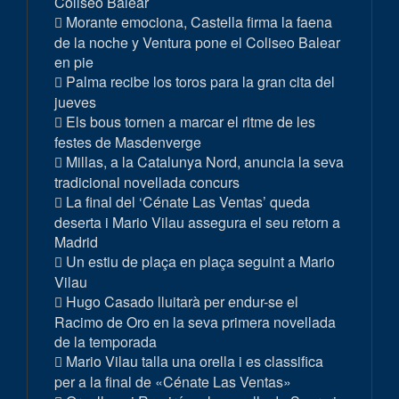
Coliseo Balear
Morante emociona, Castella firma la faena
de la noche y Ventura pone el Coliseo Balear
en pie
Palma recibe los toros para la gran cita del
jueves
Els bous tornen a marcar el ritme de les
festes de Masdenverge
Millas, a la Catalunya Nord, anuncia la seva
tradicional novellada concurs
La final del ‘Cénate Las Ventas’ queda
deserta i Mario Vilau assegura el seu retorn a
Madrid
Un estiu de plaça en plaça seguint a Mario
Vilau
Hugo Casado lluitarà per endur-se el
Racimo de Oro en la seva primera novellada
de la temporada
Mario Vilau talla una orella i es classifica
per a la final de «Cénate Las Ventas»