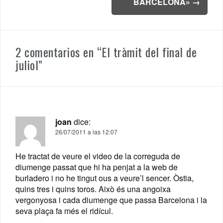
BARCELONA»
→
2 comentarios en “
El tràmit del final de
juliol
”
joan
dice:
26/07/2011 a las 12:07
He tractat de veure el video de la correguda de
diumenge passat que hi ha penjat a la web de
burladero i no he tingut ous a veure’l sencer. Òstia,
quins tres i quins toros. Això és una angoixa
vergonyosa i cada diumenge que passa Barcelona i la
seva plaça fa més el ridícul.