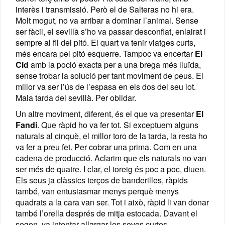
interès i transmissió. Però el de Salteras no hi era.
Molt mogut, no va arribar a dominar l’animal. Sense
ser fàcil, el sevillà s’ho va passar desconfiat, enlairat i
sempre al fil del pitó. El quart va tenir viatges curts,
més encara pel pitó esquerre. Tampoc va encertar
El
Cid
amb la poció exacta per a una brega més lluïda,
sense trobar la solució per tant moviment de peus. El
millor va ser l’ús de l’espasa en els dos del seu lot.
Mala tarda del sevillà. Per oblidar.
Un altre moviment, diferent, és el que va presentar
El
Fandi
. Que ràpid ho va fer tot. Si exceptuem alguns
naturals al cinquè, el millor toro de la tarda, la resta ho
va fer a preu fet. Per cobrar una prima. Com en una
cadena de producció. Aclarim que els naturals no van
ser més de quatre. I clar, el toreig és poc a poc, diuen.
Els seus ja clàssics terços de banderilles, ràpids
també, van entusiasmar menys perquè menys
quadrats a la cara van ser. Tot i això, ràpid li van donar
també l’orella després de mitja estocada. Davant el
segon, va intentar allargar les seves curtes