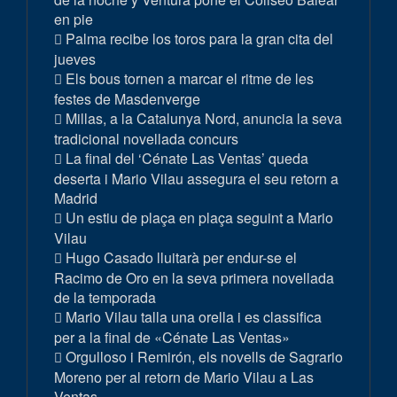
en pie
Palma recibe los toros para la gran cita del
jueves
Els bous tornen a marcar el ritme de les
festes de Masdenverge
Millas, a la Catalunya Nord, anuncia la seva
tradicional novellada concurs
La final del ‘Cénate Las Ventas’ queda
deserta i Mario Vilau assegura el seu retorn a
Madrid
Un estiu de plaça en plaça seguint a Mario
Vilau
Hugo Casado lluitarà per endur-se el
Racimo de Oro en la seva primera novellada
de la temporada
Mario Vilau talla una orella i es classifica
per a la final de «Cénate Las Ventas»
Orgulloso i Remirón, els novells de Sagrario
Moreno per al retorn de Mario Vilau a Las
Ventas