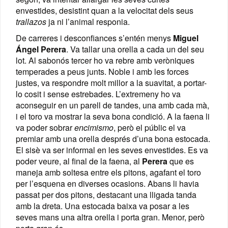
envestides, desistint quan a la velocitat dels seus
trallazos
ja ni l’animal responia.
De carreres i desconfiances s’entén menys
Miguel
Ángel Perera
. Va tallar una orella a cada un del seu
lot. Al sabonós tercer ho va rebre amb veròniques
temperades a peus junts. Noble i amb les forces
justes, va respondre molt millor a la suavitat, a portar-
lo cosit i sense estrebades. L’extremeny ho va
aconseguir en un parell de tandes, una amb cada mà,
i el toro va mostrar la seva bona condició. A la faena li
va poder sobrar
encimismo
, però el públic el va
premiar amb una orella després d’una bona estocada.
El sisè va ser informal en les seves envestides. Es va
poder veure, al final de la faena, al
Perera
que es
maneja amb soltesa entre els pitons, agafant el toro
per l’esquena en diverses ocasions. Abans li havia
passat per dos pitons, destacant una lligada tanda
amb la dreta. Una estocada baixa va posar a les
seves mans una altra orella i porta gran. Menor, però