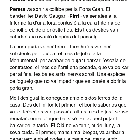
Perera
va sortir a collibè per la Porta Gran. El
banderiller David Saugar «
Pirri
» va ser atès a la
infermeria d’una forta contusió a la cara interna del
genoll dret, de pronòstic lleu. Els tres destres van
saludar una ovació després del passeig.
La correguda va ser breu. Dues hores van ser
suficients per liquidar el mes de juliol a la
Monumental, per acabar de pujar i baixar l’escala de
contrastos, el mes de l’artilleria pesada, que va deixar
per al final les bales amb menys soroll. Una espècie
de fogueig que no va impedir que es tornés a obrir la
porta gran.
Molt desigual la correguda amb els dos ferros de la
casa. Des del millor fet primer i el bonic sabonós que
va fer tercer, es van passar a altres més lletjos i sense
rematar com el cinquè i el sisè. En aquest pujar i
baixar de la tarda,
El Cid
no va tenir, ni de lluny, la
seva tarda. El primer, mans i mal bregat, va arribar al
darrer terç amb el poder i la casta del mans, amb