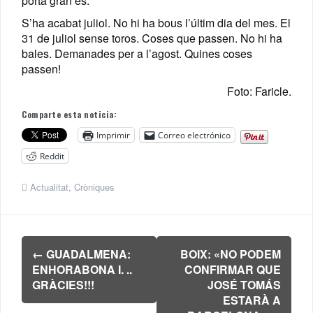
porta gran és.
S’ha acabat juliol. No hi ha bous l’últim dia del mes. El
31 de juliol sense toros. Coses que passen. No hi ha
bales. Demanades per a l’agost. Quines coses
passen!
Foto: Faricle.
Comparte esta noticia:
Imprimir
Correo electrónico
Reddit
Actualitat
,
Cròniques
Navegación
←
GUADALMENA:
BOIX: «NO PODEM
de
ENHORABONA I. ..
CONFIRMAR QUE
entradas
GRÀCIES!!!
JOSÉ TOMÁS
ESTARÀ A