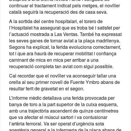
continuar el tractament indicat pels metges, el noviller
català seguirà la recuperació des de casa seva.
A la sortida del centre hospitalari, el torero de
l’Hospitalet ha assegurat que es troba bé i satisfet per
l’actuació mostrada a Las Ventas. També ha expressat
les seves ganes de tornar aviat a la plaça madrilenya.
Segons ha explicat, la ferida evoluciona correctament,
tot i que ara haurà de recuperar mobilitat i confiança
caminant de mica en mica per arribar a una
recuperació completa tan aviat com sigui possible.
Cal recordar que el noviller va aconseguir tallar una
orella al seu primer novell de Fuente Ymbro abans de
resultar ferit de gravetat en el segon.
L’informe mèdic detallava una ferida provocada per
banya de toro a la part superior de la cuixa esquerra,
amb una trajectòria ascendent de quinze centímetres
que va afectar el múscul sartori i va contusionar
l’artèria femoral. Va ser operat d’urgència sota
anestèsia general a la infermeria de la plaça abans de