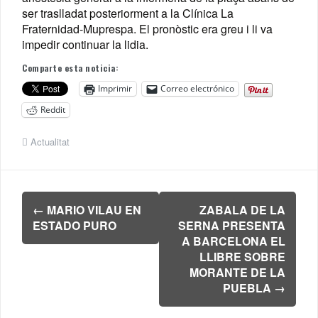
ser traslladat posteriorment a la Clínica La
Fraternidad-Muprespa. El pronòstic era greu i li va
impedir continuar la lidia.
Comparte esta noticia:
Imprimir
Correo electrónico
Reddit
Actualitat
Navegación
←
MARIO VILAU EN
ZABALA DE LA
de
ESTADO PURO
SERNA PRESENTA
entradas
A BARCELONA EL
LLIBRE SOBRE
MORANTE DE LA
PUEBLA
→