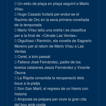
Un estiu de plaça en plaça seguint a Mario
Vilau
Hugo Casado lluitarà per endur-se el
Racimo de Oro en la seva primera novellada
de la temporada
Mario Vilau talla una orella i es classifica
per a la final de «Cénate Las Ventas»
Orgulloso i Remirón, els novells de Sagrario
Moreno per al retorn de Mario Vilau a Las
Ventas
Ceret, a toro passat
Fallece José Fernández, padre de los
toreros catalanes Jesús Fernández y Vicente
Osuna
La Ràpita consolida la recuperació dels
bous a la platja
Son San Martí, el regreso de un hierro con
historia
Amposta es prepara per viure la gran cita
del bou amb corda