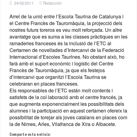
24/02/2011
Redacción
Arrel de la unió entre l’Escola Taurina de Catalunya i
el Centre Francès de Tauromàquia, la projecció dels
nostres futurs toreros es veu molt reforçada. Un altre
avantatge que es suma a les classes pràctiques en les
ramaderies franceses és la inclusió de l’ETC al
Certamen de novellades d’Intercanvi de la Federació
Internacional d’Escoles Taurines.
No obstant això, ho
farà amb el suport econòmic i logístic del Centre
Francès de Tauromàquia, ja que els festejos
d’intercanvi que organitzi l’Escola Taurina se
celebraran en places franceses.
Els responsables de l’ETC están molt contents i
satisfets de la col·laboració amb el centre francés, ja
que augmenta exponencialment les possibilitats dels
alumnes i la participació en aquest certamen ofereix la
possibilitat de torejar als joves catalans en places com
la de Nimes, Arles, Vilafranca de Xira o Albacete.
Comparte esta noticia: