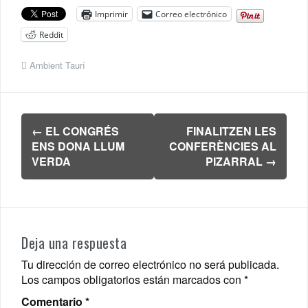
Imprimir
Correo electrónico
Reddit
Ambient Taurí
Navegación
←
EL CONGRÉS
FINALITZEN LES
de
ENS DONA LLUM
CONFERÈNCIES AL
entradas
VERDA
PIZARRAL
→
Deja una respuesta
Tu dirección de correo electrónico no será publicada.
Los campos obligatorios están marcados con
*
Comentario
*