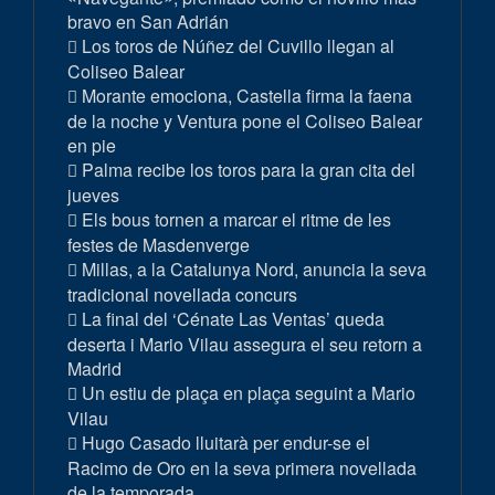
bravo en San Adrián
Los toros de Núñez del Cuvillo llegan al
Coliseo Balear
Morante emociona, Castella firma la faena
de la noche y Ventura pone el Coliseo Balear
en pie
Palma recibe los toros para la gran cita del
jueves
Els bous tornen a marcar el ritme de les
festes de Masdenverge
Millas, a la Catalunya Nord, anuncia la seva
tradicional novellada concurs
La final del ‘Cénate Las Ventas’ queda
deserta i Mario Vilau assegura el seu retorn a
Madrid
Un estiu de plaça en plaça seguint a Mario
Vilau
Hugo Casado lluitarà per endur-se el
Racimo de Oro en la seva primera novellada
de la temporada