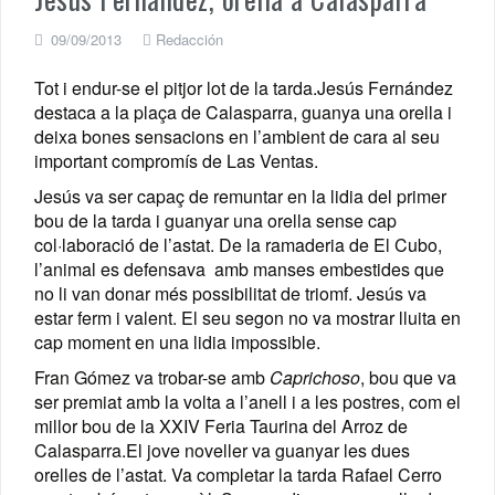
09/09/2013
Redacción
Tot i endur-se el pitjor lot de la tarda.Jesús Fernández
destaca a la plaça de Calasparra, guanya una orella i
deixa bones sensacions en l’ambient de cara al seu
important compromís de Las Ventas.
Jesús va ser capaç de remuntar en la lidia del primer
bou de la tarda i guanyar una orella sense cap
col·laboració de l’astat. De la ramaderia de El Cubo,
l’animal es defensava amb manses embestides que
no li van donar més possibilitat de triomf. Jesús va
estar ferm i valent. El seu segon no va mostrar lluita en
cap moment en una lidia impossible.
Fran Gómez va trobar-se amb
Caprichoso
, bou que va
ser premiat amb la volta a l’anell i a les postres, com el
millor bou de la XXIV Feria Taurina del Arroz de
Calasparra.El jove noveller va guanyar les dues
orelles de l’astat. Va completar la tarda Rafael Cerro