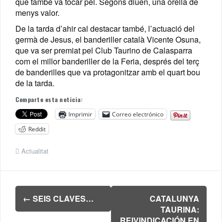
que també va tocar pèl. Segons diuen, una orella de
menys valor.
De la tarda d’ahir cal destacar també, l’actuació del
germà de Jesus, el banderiller català Vicente Osuna,
que va ser premiat pel Club Taurino de Calasparra
com el millor banderiller de la Feria, després del terç
de banderilles que va protagonitzar amb el quart bou
de la tarda.
Comparte esta noticia:
Imprimir
Correo electrónico
Reddit
Actualitat
Navegación
←
SEIS CLAVES…
CATALUNYA
de
TAURINA:
entradas
REIVINDICACIÓN EN