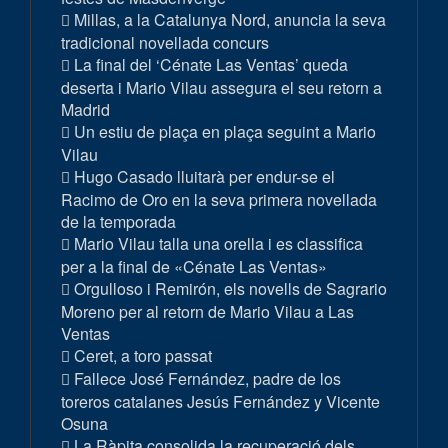
Millas, a la Catalunya Nord, anuncia la seva
tradicional novellada concurs
La final del ‘Cénate Las Ventas’ queda
deserta i Mario Vilau assegura el seu retorn a
Madrid
Un estiu de plaça en plaça seguint a Mario
Vilau
Hugo Casado lluitarà per endur-se el
Racimo de Oro en la seva primera novellada
de la temporada
Mario Vilau talla una orella i es classifica
per a la final de «Cénate Las Ventas»
Orgulloso i Remirón, els novells de Sagrario
Moreno per al retorn de Mario Vilau a Las
Ventas
Ceret, a toro passat
Fallece José Fernández, padre de los
toreros catalanes Jesús Fernández y Vicente
Osuna
La Ràpita consolida la recuperació dels