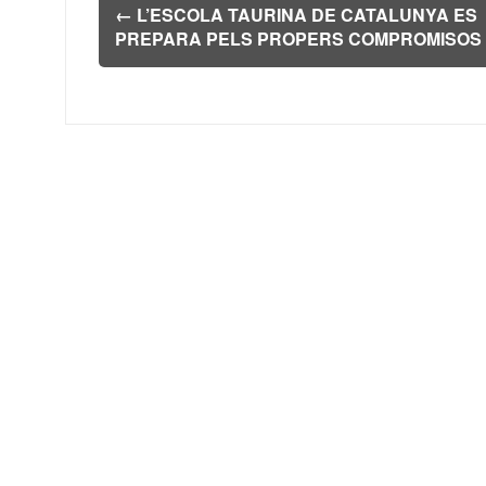
Navegación
←
L’ESCOLA TAURINA DE CATALUNYA ES
de
PREPARA PELS PROPERS COMPROMISOS
entradas