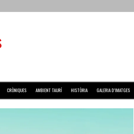
 de l’Aldea
s
 mes de julio repleto de actividades
ilero de la Monumental de Barcelona y padre de los toreros Enr
avegante», premiado como el novillo más bravo en San Adrián
al Coliseo Balear
CRÒNIQUES
AMBIENT TAURÍ
HISTÒRIA
GALERIA D’IMATGES