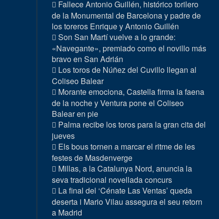
Fallece Antonio Guillén, histórico torilero
de la Monumental de Barcelona y padre de
los toreros Enrique y Antonio Guillén
Son San Martí vuelve a lo grande:
«Navegante», premiado como el novillo más
bravo en San Adrián
Los toros de Núñez del Cuvillo llegan al
Coliseo Balear
Morante emociona, Castella firma la faena
de la noche y Ventura pone el Coliseo
Balear en pie
Palma recibe los toros para la gran cita del
jueves
Els bous tornen a marcar el ritme de les
festes de Masdenverge
Millas, a la Catalunya Nord, anuncia la
seva tradicional novellada concurs
La final del ‘Cénate Las Ventas’ queda
deserta i Mario Vilau assegura el seu retorn
a Madrid