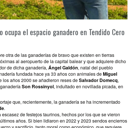
o ocupa el espacio ganadero en Tendido Cero
e otra de las ganaderías de bravo que existen en tierras
óximas al aeropuerto de la capital balear y que adquiere dicho
ador de dicha ganadería,
Ángel Galdón
, natal del pueblo
Ganadería fundada hace ya 33 años con animales de
Miguel
 de los años 2000 se añadieron reses de
Salvador Domecq
,
a ganadería
Son Rossinyol
, indultado en novillada picada, en
portaje que, recientemente, la ganadería se ha incrementado
de
.
a escasez de festejos taurinos, hechos por los que se vieron
 últimos años. Si bien lidiaron en 2022 y 2023 sendos encierros
sfuerzo y sacrificio, tanto moral como económico, que requiere