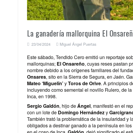
La ganadería mallorquina El Onsareñ
23/04/2024
Miguel Ángel Puertas
Este sábado, Tendido Cero emitió un reportaje sobr
mallorquinas;
El Onsareño
, cuyas reses pastan pr
nombre debido a los orígenes familiares del fund
Onsares
, sito en la Sierra de Segura, en Jaén. 
Mateo ‘Miguelín’
y
Toros de Orive
. A principios
incluyendo como semental el novillo Rulero, de l
Inca, en 1998.
Sergio Galdón
, hijo de
Ángel
, manifestó en el re
con un lote de
Domingo Hernández
y
Garcigran
También trató la problemática de la insularidad y l
obligados a destinar ganado a la península en los
en el coso de Inca.
Galdón
, dejó significado el e