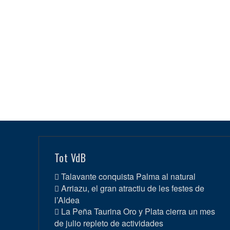
Tot VdB
Talavante conquista Palma al natural
Arriazu, el gran atractiu de les festes de
l’Aldea
La Peña Taurina Oro y Plata cierra un mes
de julio repleto de actividades