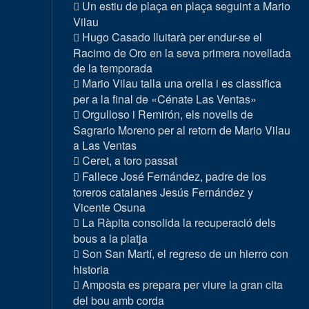
Un estiu de plaça en plaça seguint a Mario
Vilau
Hugo Casado lluitarà per endur-se el
Racimo de Oro en la seva primera novellada
de la temporada
Mario Vilau talla una orella i es classifica
per a la final de «Cénate Las Ventas»
Orgulloso i Remirón, els novells de
Sagrario Moreno per al retorn de Mario Vilau
a Las Ventas
Ceret, a toro passat
Fallece José Fernández, padre de los
toreros catalanes Jesús Fernández y
Vicente Osuna
La Ràpita consolida la recuperació dels
bous a la platja
Son San Martí, el regreso de un hierro con
historia
Amposta es prepara per viure la gran cita
del bou amb corda