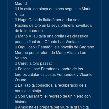
Madrid
Un estiu de plaça en plaça seguint a Mario
Vilau
Hugo Casado lluitarà per endur-se el
Racimo de Oro en la seva primera novellada
de la temporada
Mario Vilau talla una orella i es classifica
per a la final de «Cénate Las Ventas»
Orgulloso i Remirón, els novells de Sagrario
Moreno per al retorn de Mario Vilau a Las
Ventas
Ceret, a toro passat
Fallece José Fernández, padre de los
toreros catalanes Jesús Fernández y Vicente
Osuna
La Ràpita consolida la recuperació dels
bous a la platja
Son San Martí, el regreso de un hierro con
historia
Amposta es prepara per viure la gran cita