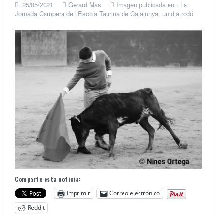
25/05/2021
Gerard Mas
Imagen publicada en :
La
Jornada Campera de l’Escola Taurina de Catalunya, un dia rodó
Comparte esta noticia:
Imprimir
Correo electrónico
Reddit