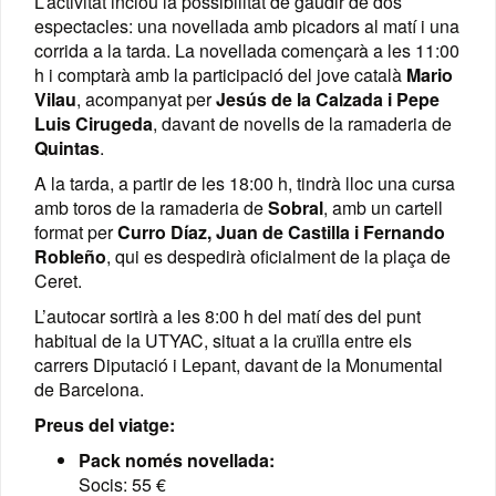
L’activitat inclou la possibilitat de gaudir de dos
espectacles: una novellada amb picadors al matí i una
corrida a la tarda. La novellada començarà a les 11:00
h i comptarà amb la participació del jove català
Mario
Vilau
, acompanyat per
Jesús de la Calzada i Pepe
Luis Cirugeda
, davant de novells de la ramaderia de
Quintas
.
A la tarda, a partir de les 18:00 h, tindrà lloc una cursa
amb toros de la ramaderia de
Sobral
, amb un cartell
format per
Curro Díaz, Juan de Castilla i Fernando
Robleño
, qui es despedirà oficialment de la plaça de
Ceret.
L’autocar sortirà a les 8:00 h del matí des del punt
habitual de la UTYAC, situat a la cruïlla entre els
carrers Diputació i Lepant, davant de la Monumental
de Barcelona.
Preus del viatge:
Pack només novellada:
Socis: 55 €