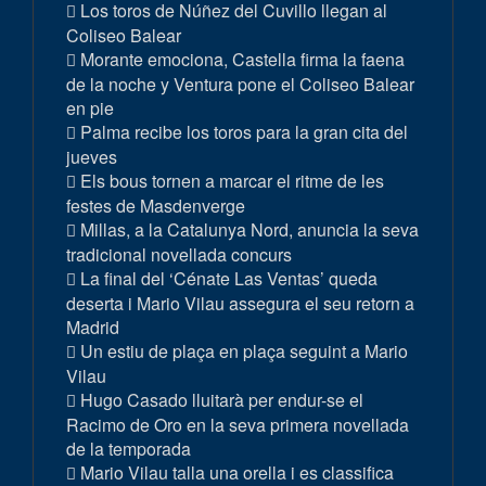
Los toros de Núñez del Cuvillo llegan al
Coliseo Balear
Morante emociona, Castella firma la faena
de la noche y Ventura pone el Coliseo Balear
en pie
Palma recibe los toros para la gran cita del
jueves
Els bous tornen a marcar el ritme de les
festes de Masdenverge
Millas, a la Catalunya Nord, anuncia la seva
tradicional novellada concurs
La final del ‘Cénate Las Ventas’ queda
deserta i Mario Vilau assegura el seu retorn a
Madrid
Un estiu de plaça en plaça seguint a Mario
Vilau
Hugo Casado lluitarà per endur-se el
Racimo de Oro en la seva primera novellada
de la temporada
Mario Vilau talla una orella i es classifica