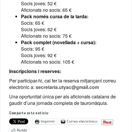
Socis joves: 52 €
Aficionats no socis: 65 €
Pack només cursa de la tarda:
Socis: 65 €
Socis joves: 62 €
Aficionats no socis: 75 €
Pack complet (novellada + cursa):
Socis: 95 €
Socis joves: 92 €
Aficionats no socis: 105 €
Inscripcions i reserves:
Per participar-hi, cal fer la reserva mitjançant correu
electrònic a:
secretaria.utyac@gmail.com
Una oportunitat única per als aficionats catalans de
gaudir d’una jornada completa de tauromàquia.
Comparte esta noticia:
Imprimir
Correo electrónico
Reddit