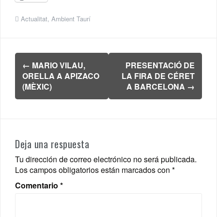
Actualitat
,
Ambient Taurí
Navegación
←
MARIO VILAU,
PRESENTACIÓ DE
de
ORELLA A APIZACO
LA FIRA DE CÉRET
entradas
(MÈXIC)
A BARCELONA
→
Deja una respuesta
Tu dirección de correo electrónico no será publicada.
Los campos obligatorios están marcados con
*
Comentario
*