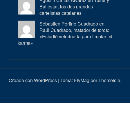
Agustin Cintas Alvarez en
Tuser y
Ballestar: los dos grandes
cartelistas catalanes
Sébastien Porfirio Cuadrado en
Raúl Cuadrado, matador de toros:
«Estudié veterinaria para limpiar mi
karma»
Creado con WordPress
|
Tema:
FlyMag
por Themeisle.
Inici
Actualitat
Entrevistes
Correbous
Cròniques
Ambient
Història
Galeria
Taurí
d’imatges