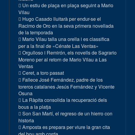
Un estiu de plaça en plaça seguint a Mario
Vilau
Hugo Casado lluitarà per endur-se el
Racimo de Oro en la seva primera novellada
de la temporada
Mario Vilau talla una orella i es classifica
per a la final de «Cénate Las Ventas»
Orgulloso i Remirón, els novells de Sagrario
Moreno per al retorn de Mario Vilau a Las
Ventas
Ceret, a toro passat
Fallece José Fernández, padre de los
toreros catalanes Jesús Fernández y Vicente
Osuna
La Ràpita consolida la recuperació dels
bous a la platja
Son San Martí, el regreso de un hierro con
historia
Amposta es prepara per viure la gran cita
del bou amb corda