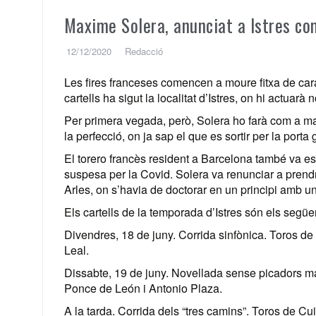
Maxime Solera, anunciat a Istres co
12/12/2020
Redacció
Les fires franceses comencen a moure fitxa de car
cartells ha sigut la localitat d’Istres, on hi actua
Per primera vegada, però, Solera ho farà com a ma
la perfecció, on ja sap el que es sortir per la port
El torero francès resident a Barcelona també va esta
suspesa per la Covid. Solera va renunciar a prendre
Arles, on s’havia de doctorar en un principi amb u
Els cartells de la temporada d’Istres són els següe
Divendres, 18 de juny. Corrida sinfònica. Toros d
Leal.
Dissabte, 19 de juny. Novellada sense picadors ma
Ponce de León i Antonio Plaza.
A la tarda. Corrida dels “tres camins”. Toros de C