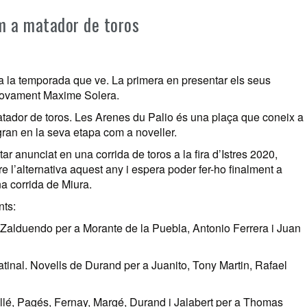
m a matador de toros
a la temporada que ve. La primera en presentar els seus
rà novament Maxime Solera.
tador de toros. Les Arenes du Palio és una plaça que coneix a
a gran en la seva etapa com a noveller.
r anunciat en una corrida de toros a la fira d’Istres 2020,
 l’alternativa aquest any i espera poder fer-ho finalment a
na corrida de Miura.
nts:
e Zalduendo per a Morante de la Puebla, Antonio Ferrera i Juan
tinal. Novells de Durand per a Juanito, Tony Martin, Rafael
uillé, Pagés, Fernay, Margé, Durand i Jalabert per a Thomas