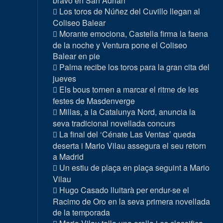
bravo en San Adrián
Los toros de Núñez del Cuvillo llegan al
Coliseo Balear
Morante emociona, Castella firma la faena
de la noche y Ventura pone el Coliseo
Balear en pie
Palma recibe los toros para la gran cita del
jueves
Els bous tornen a marcar el ritme de les
festes de Masdenverge
Millas, a la Catalunya Nord, anuncia la
seva tradicional novellada concurs
La final del ‘Cénate Las Ventas’ queda
deserta i Mario Vilau assegura el seu retorn
a Madrid
Un estiu de plaça en plaça seguint a Mario
Vilau
Hugo Casado lluitarà per endur-se el
Racimo de Oro en la seva primera novellada
de la temporada