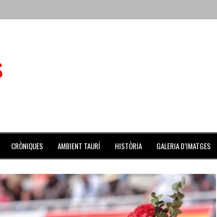
 de l’Aldea
s
 mes de julio repleto de actividades
ilero de la Monumental de Barcelona y padre de los toreros Enr
avegante», premiado como el novillo más bravo en San Adrián
al Coliseo Balear
CRÒNIQUES
AMBIENT TAURÍ
HISTÒRIA
GALERIA D’IMATGES