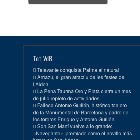
Tot VdB
Talavante conquista Palma al natural
Arriazu, el gran atractiu de les festes de
l’Aldea
La Peña Taurina Oro y Plata cierra un mes
de julio repleto de actividades
Fallece Antonio Guillén, histórico torilero
de la Monumental de Barcelona y padre de
los toreros Enrique y Antonio Guillén
Son San Martí vuelve a lo grande:
«Navegante», premiado como el novillo más