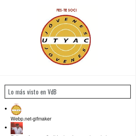
Lo más visto en VdB
Webp.net-gifmaker