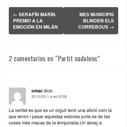
Navegación
←
SERAFÍN MARÍN,
MES MUNICIPIS
de
PREMIO A LA
BLINDEN ELS
entradas
EMOCIÓN EN MILÁN
CORREBOUS
→
2 comentarios en “
Partit nadalenc
”
omar
dice:
20/12/2011 a las 20:58
La veritat es que es un orgull tenir una afició com la
que tenim i pasar aquestas estones junts es de les
coses més macas de la temporada.Un abraç a