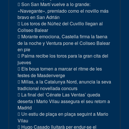
Son San Martí vuelve a lo grande:
«Navegante», premiado como el novillo más
bravo en San Adrián
Los toros de Núñez del Cuvillo llegan al
Coliseo Balear
Morante emociona, Castella firma la faena
de la noche y Ventura pone el Coliseo Balear
en pie
Palma recibe los toros para la gran cita del
jueves
Els bous tornen a marcar el ritme de les
festes de Masdenverge
Millas, a la Catalunya Nord, anuncia la seva
tradicional novellada concurs
La final del ‘Cénate Las Ventas’ queda
deserta i Mario Vilau assegura el seu retorn a
Madrid
Un estiu de plaça en plaça seguint a Mario
Vilau
Hugo Casado lluitarà per endur-se el