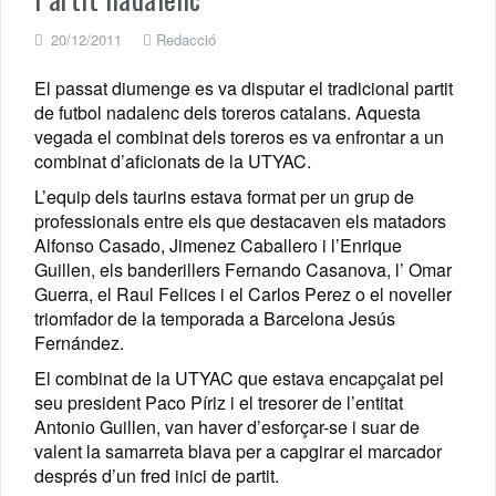
20/12/2011
Redacció
El passat diumenge es va disputar el tradicional partit
de futbol nadalenc dels toreros catalans. Aquesta
vegada el combinat dels toreros es va enfrontar a un
combinat d’aficionats de la UTYAC.
L’equip dels taurins estava format per un grup de
professionals entre els que destacaven els matadors
Alfonso Casado, Jimenez Caballero i l’Enrique
Guillen, els banderillers Fernando Casanova, l’ Omar
Guerra, el Raul Felices i el Carlos Perez o el noveller
triomfador de la temporada a Barcelona Jesús
Fernández.
El combinat de la UTYAC que estava encapçalat pel
seu president Paco Píriz i el tresorer de l’entitat
Antonio Guillen, van haver d’esforçar-se i suar de
valent la samarreta blava per a capgirar el marcador
després d’un fred inici de partit.