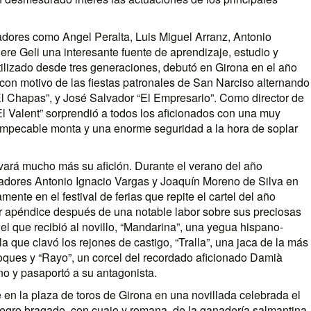
eadores como Angel Peralta, Luis Miguel Arranz, Antonio
e Geli una interesante fuente de aprendizaje, estudio y
utilizado desde tres generaciones, debutó en Girona en el año
o con motivo de las fiestas patronales de San Narciso alternando
l Chapas”, y José Salvador “El Empresario”. Como director de
El Valent” sorprendió a todos los aficionados con una muy
impecable monta y una enorme seguridad a la hora de soplar
ivará mucho más su afición. Durante el verano del año
eadores Antonio Ignacio Vargas y Joaquín Moreno de Silva en
nte en el festival de ferias que repite el cartel del año
lar apéndice después de una notable labor sobre sus preciosas
 el que recibió al novillo, “Mandarina”, una yegua hispano-
a que clavó los rejones de castigo, “Tralla”, una jaca de la más
troques y “Rayo”, un corcel del recordado aficionado Damià
rno y pasaportó a su antagonista.
en la plaza de toros de Girona en una novillada celebrada el
 negro bragado, con cuajo y romana, de la ganadería salmantina