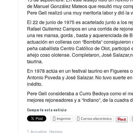
de Manuel González Mateos que resultó muy complic
Pere Geli realizó una muy meritoria labor y dió la v
El 22 de junio de 1975 es acartelado junto a los 
Rafael Gutierrez Campos en una corrida de rejones
una res mansa, gorda , basta y aquerenciada de B
actuación en colleras con “Bombita” consiguieron 
peña caballista Centro Católico de Olot, participó 
añejo coso olotense. Completaron, José Salazar,nov
taurina.
En 1978 actúa en un festival taurino en Figueres c
Antonio Poveda y José Salazar. No tuvo suerte en
inédito.
Pere Geli consideraba a Curro Bedoya como el mej
mejores rejoneadores y a “Indiano”, de la cuadra d
Comparte esta noticia:
Imprimir
Correo electrónico
Actualitat
,
Història