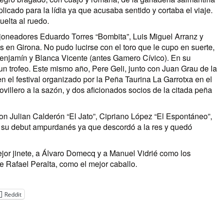
ado para la lídia ya que acusaba sentido y cortaba el viaje.
uelta al ruedo.
rejoneadores Eduardo Torres “Bombita”, Luis Miguel Arranz y
 en Girona. No pudo lucirse con el toro que le cupo en suerte,
enjamín y Blanca Vicente (antes Gamero Cívico). En su
un trofeo. Este mismo año, Pere Geli, junto con Juan Grau de la
en el festival organizado por la Peña Taurina La Garrotxa en el
illero a la sazón, y dos aficionados socios de la citada peña
on Julian Calderón “El Jato”, Cipriano López “El Espontáneo”,
 su debut ampurdanés ya que descordó a la res y quedó
or jinete, a Álvaro Domecq y a Manuel Vidrié como los
e Rafael Peralta, como el mejor caballo.
Reddit