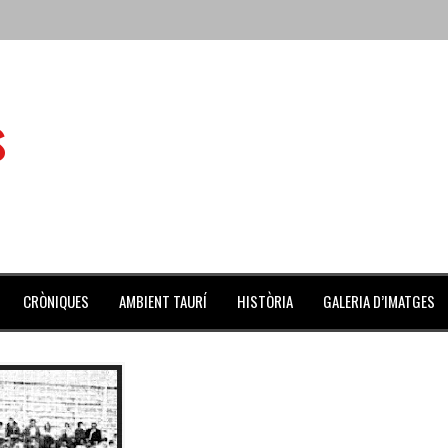
 de l’Aldea
s
 mes de julio repleto de actividades
ilero de la Monumental de Barcelona y padre de los toreros Enr
avegante», premiado como el novillo más bravo en San Adrián
al Coliseo Balear
CRÒNIQUES
AMBIENT TAURÍ
HISTÒRIA
GALERIA D’IMATGES