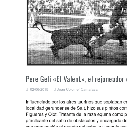
Pere Geli «El Valent», el rejoneador
02/06/2015
Joan Colomer Camarasa
Influenciado por los aires taurinos que soplaban en
localidad gerundense de Salt, hizo sus pinitos co
Figueres y Olot. Tratante de la raza equina como p
practicante del salto de obstáculos y encargado del 
con gran pasión el mundo del caballo y seguía con