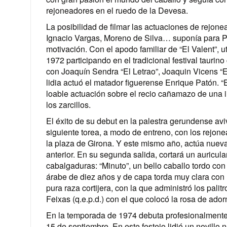
rejoneadores en el ruedo de la Devesa.
La posibilidad de filmar las actuaciones de rejon
Ignacio Vargas, Moreno de Silva… suponía para Per
motivación. Con el apodo familiar de “El Valent”, 
1972 participando en el tradicional festival taurin
con Joaquín Sendra “El Letrao”, Joaquin Vicens “E
lidia actuó el matador figuerense Enrique Patón. “
loable actuación sobre el recio cañamazo de una 
los zarcillos.
El éxito de su debut en la palestra gerundense av
siguiente torea, a modo de entreno, con los rejon
la plaza de Girona. Y este mismo año, actúa nuevame
anterior. En su segunda salida, cortará un auricu
cabalgaduras: “Minuto”, un bello caballo tordo con
árabe de diez años y de capa torda muy clara con l
pura raza cortijera, con la que administró los pali
Feixas (q.e.p.d.) con el que colocó la rosa de ado
En la temporada de 1974 debuta profesionalmente 
15 de septiembre. En este festejo lidió un novillo