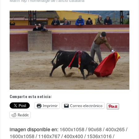
Marín rep l’homenatge de l’afició catalana
Comparte esta noticia:
Imprimir
Correo electrónico
Reddit
imagen disponible en:
1600x1058
/
90x68
/
400x265
/
1600x1058
/
1160x767
/
400x400
/
1536x1016
/