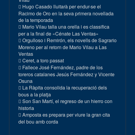
Hugo Casado lluitarà per endur-se el
Racimo de Oro en la seva primera novellada
de la temporada
Mario Vilau talla una orella i es classifica
per a la final de «Cénate Las Ventas»
Orgulloso i Remirón, els novells de Sagrario
Moreno per al retorn de Mario Vilau a Las
Ventas
Ceret, a toro passat
Fallece José Fernández, padre de los
toreros catalanes Jesús Fernández y Vicente
Osuna
La Ràpita consolida la recuperació dels
bous a la platja
Son San Martí, el regreso de un hierro con
historia
Amposta es prepara per viure la gran cita
del bou amb corda