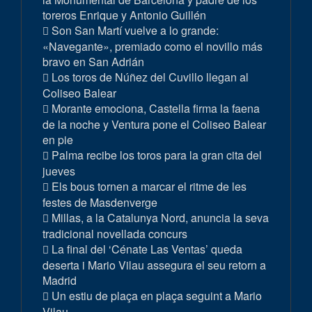
toreros Enrique y Antonio Guillén
Son San Martí vuelve a lo grande:
«Navegante», premiado como el novillo más
bravo en San Adrián
Los toros de Núñez del Cuvillo llegan al
Coliseo Balear
Morante emociona, Castella firma la faena
de la noche y Ventura pone el Coliseo Balear
en pie
Palma recibe los toros para la gran cita del
jueves
Els bous tornen a marcar el ritme de les
festes de Masdenverge
Millas, a la Catalunya Nord, anuncia la seva
tradicional novellada concurs
La final del ‘Cénate Las Ventas’ queda
deserta i Mario Vilau assegura el seu retorn a
Madrid
Un estiu de plaça en plaça seguint a Mario
Vilau