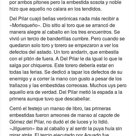
por ambos pitones pero la embestida sosota y noble
hizo que aquello no calara en los tendidos.
Del Pilar cuajó bellas verónicas nada más recibir a
«Morisqueño». Dio sitio al toro que se arrancó de
manera alegre al caballo en los tres encuentros. Se
vivió un tercio de banderillas cumbre. Pero cuando se
quedaron solo toro y torero se empezaron a ver los
defectos del astado. Un toro andarín, que embestía
con el pitón de fuera. A Del Pilar le da igual lo que le
salga por chiqueros. Este torero debería estar en
todas las ferias. Se dedicó a tapar los defectos de su
enemigo y a correr la mano con gusto a pesar de los
trallazos y las embestidas correosas. Muchos uys pero
aquello era de verdad. Del Pilar metió la espada a la
primera aunque tuvo que descabellar.
Cerró el festejo un manso de libro, las primeras
embestidas fueron arreones de manso al capote de
Gómez del Pilar, no dudó el de luces y lo lidió.
«Jilgueron» iba al caballo y al sentir la puya huía sin
mirar atrás. El tercio ejecutado por Aguado fue