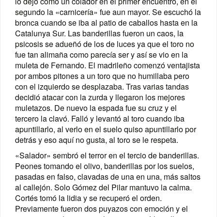
lo dejó como un colador en el primer encuentro, en el
segundo la «carnicería» fue aun mayor. Se escuchó la
bronca cuando se iba al patio de caballos hasta en la
Catalunya Sur. Las banderillas fueron un caos, la
psicosis se adueñó de los de luces ya que el toro no
fue tan alimaña como parecía ser y así se vio en la
muleta de Fernando. El madrileño comenzó ventajista
por ambos pitones a un toro que no humillaba pero
con el izquierdo se desplazaba. Tras varias tandas
decidió atacar con la zurda y llegaron los mejores
muletazos. De nuevo la espada fue su cruz y el
tercero la clavó. Falló y levantó al toro cuando iba
apuntillarlo, al verlo en el suelo quiso apuntillarlo por
detrás y eso aquí no gusta, al toro se le respeta.
«Salador» sembró el terror en el tercio de banderillas.
Peones tomando el olivo, banderillas por los suelos,
pasadas en falso, clavadas de una en una, más saltos
al callejón. Solo Gómez del Pilar mantuvo la calma.
Cortés tomó la lidia y se recuperó el orden.
Previamente fueron dos puyazos con emoción y el