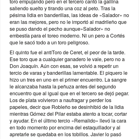
toro empujando pero en el tercero cantó la gallina
saliendo suelto y tirando una coz al peto. Tras la
pésima lidia en banderillas, las ideas de «Salador» no
eran las mejores, pero no le importó al madrileño que
se puso dando el pecho aunque»Salador» no
embestía para el toreo moderno. Ni un pero a Cortés
que le sacó todo a un toro peligroso.
El quinto fue el antiToro de Ceret, el peor de la tarde.
Ese toro que a cualquier ganadero le vale, pero no a
Don Joaquín. Aún con esas, se volvió a repetir un
tercio de varas y banderillas lamentable. El piquero le
hizo un tres en uno en el primer encuentro. La sangre
le alcanzaba hasta la peñuza antes del segundo
encuentro que al igual que en el tercero se dejó pegar.
Los de plata volvieron a naufragar y perder los
papeles, decir que Robleño se desinhibió de la lidia
mientras Gómez del Pilar estaba atento a tocar, cortar
y ayudar. En el último tercio «Remalido» llevó la cara
en todo momento por encima del estaquillador y al
apretarle se quedaba en los tobillos. Javier lo pasó