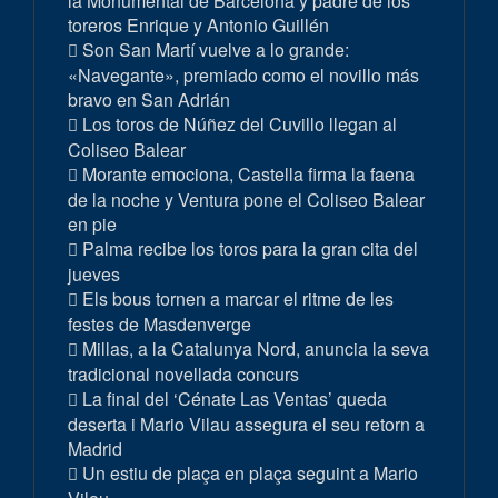
la Monumental de Barcelona y padre de los
toreros Enrique y Antonio Guillén
Son San Martí vuelve a lo grande:
«Navegante», premiado como el novillo más
bravo en San Adrián
Los toros de Núñez del Cuvillo llegan al
Coliseo Balear
Morante emociona, Castella firma la faena
de la noche y Ventura pone el Coliseo Balear
en pie
Palma recibe los toros para la gran cita del
jueves
Els bous tornen a marcar el ritme de les
festes de Masdenverge
Millas, a la Catalunya Nord, anuncia la seva
tradicional novellada concurs
La final del ‘Cénate Las Ventas’ queda
deserta i Mario Vilau assegura el seu retorn a
Madrid
Un estiu de plaça en plaça seguint a Mario