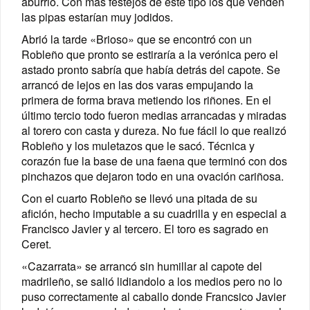
aburrió. Con más festejos de este tipo los que venden
las pipas estarían muy jodidos.
Abrió la tarde «Brioso» que se encontró con un
Robleño que pronto se estiraría a la verónica pero el
astado pronto sabría que había detrás del capote. Se
arrancó de lejos en las dos varas empujando la
primera de forma brava metiendo los riñones. En el
último tercio todo fueron medias arrancadas y miradas
al torero con casta y dureza. No fue fácil lo que realizó
Robleño y los muletazos que le sacó. Técnica y
corazón fue la base de una faena que terminó con dos
pinchazos que dejaron todo en una ovación cariñosa.
Con el cuarto Robleño se llevó una pitada de su
afición, hecho imputable a su cuadrilla y en especial a
Francisco Javier y al tercero. El toro es sagrado en
Ceret.
«Cazarrata» se arrancó sin humillar al capote del
madrileño, se salió lidiandolo a los medios pero no lo
puso correctamente al caballo donde Francsico Javier