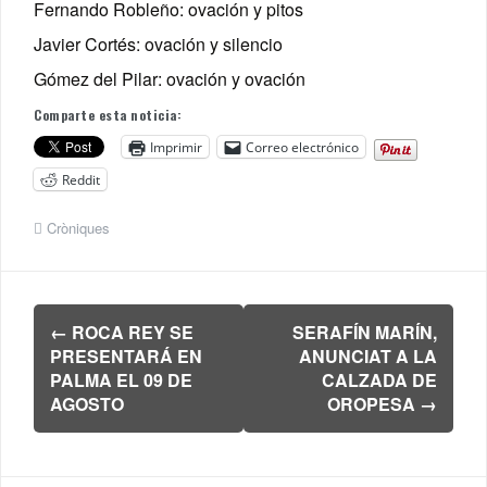
Fernando Robleño: ovación y pitos
Javier Cortés: ovación y silencio
Gómez del Pilar: ovación y ovación
Comparte esta noticia:
Imprimir
Correo electrónico
Reddit
Cròniques
Navegación
←
ROCA REY SE
SERAFÍN MARÍN,
de
PRESENTARÁ EN
ANUNCIAT A LA
entradas
PALMA EL 09 DE
CALZADA DE
AGOSTO
OROPESA
→