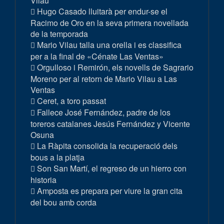
Vilau
Hugo Casado lluitarà per endur-se el
Racimo de Oro en la seva primera novellada
de la temporada
Mario Vilau talla una orella i es classifica
per a la final de «Cénate Las Ventas»
Orgulloso i Remirón, els novells de Sagrario
Moreno per al retorn de Mario Vilau a Las
Ventas
Ceret, a toro passat
Fallece José Fernández, padre de los
toreros catalanes Jesús Fernández y Vicente
Osuna
La Ràpita consolida la recuperació dels
bous a la platja
Son San Martí, el regreso de un hierro con
historia
Amposta es prepara per viure la gran cita
del bou amb corda