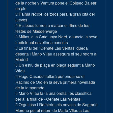
de la noche y Ventura pone el Coliseo Balear
en pie
Palma recibe los toros para la gran cita del
jueves
Els bous tornen a marcar el ritme de les
festes de Masdenverge
Millas, a la Catalunya Nord, anuncia la seva
tradicional novellada concurs
La final del ‘Cénate Las Ventas’ queda
deserta i Mario Vilau assegura el seu retorn a
Madrid
Un estiu de plaça en plaça seguint a Mario
Vilau
Hugo Casado lluitarà per endur-se el
Racimo de Oro en la seva primera novellada
de la temporada
Mario Vilau talla una orella i es classifica
per a la final de «Cénate Las Ventas»
Orgulloso i Remirón, els novells de Sagrario
Moreno per al retorn de Mario Vilau a Las