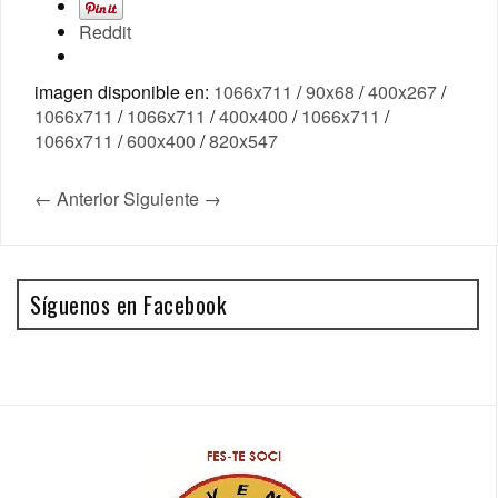
Reddit
imagen disponible en:
1066x711
/
90x68
/
400x267
/
1066x711
/
1066x711
/
400x400
/
1066x711
/
1066x711
/
600x400
/
820x547
← Anterior
Siguiente →
Síguenos en Facebook