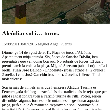
Alcúdia: sol i… toros.
15/08/2011
18/07/2015
Miguel Ángel Puertas
Diumenge 14 de agost de 2011. Plaça de toros d’Alcúdia.
Aparentment mitja entrada. Sis jònecs de
Sancho Dávila
, ben
presentats i que van donar bon joc. No sobrats de forces. El quart
premiat amb la volta a la plaça.
Miguel Serrano
(tabac i or), orella i
orella.
Juan José Bellido «Chocolate»
(rosa i atzabeja), 2 orelles i
2 orelles i cua.
José Garrido
(rosa i or), 2 orelles i silenci. Tarda
molt calorosa.
Són ja més de vint els anys que l’empresa Alcúdia Taurina és
l’encarregada de l’organització dels dos tradicionals festejos que per
juliol i agost congreguen a l’afició taurina de l’illa. Potser, serien
discutibles algunes formes o circuntàncies de gestionar aquesta
plaça, però el que és realment irreprotxable són l’obstinació, la
tenacitat i l’afició demostrada al llarg de les dues últimes dècades.