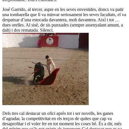
José Garrido, al tercer, aspre en les seves envestides, doncs va patir
una tombarella que li va minvar seriosament les seves facultats, el va
despatxar d’una estocada davantera, molt davantera. Així i tot …
dues orelles. Al sisè, de sis punxades (sempre assenyalant amunt, a
dalt) i dos rematada. Silenci.
Dels tres cal destacar un ofici après tot i ser novells, les ganes
d’agradar, la competitivitat en els terços de quites que cap va
desaprofitar i el voler fer en tot moment les coses bé. És a dir, més
del mínim que se’ls pot exigir als joneguers.Cal destacar que es va