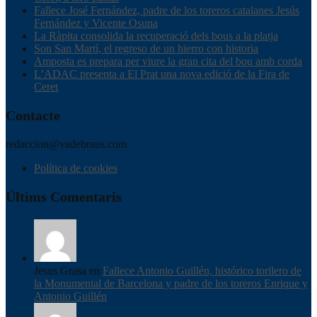
Fallece José Fernández, padre de los toreros catalanes Jesús
Fernández y Vicente Osuna
La Ràpita consolida la recuperació dels bous a la platja
Son San Martí, el regreso de un hierro con historia
Amposta es prepara per viure la gran cita del bou amb corda
L’ADAC presenta a El Prat una nova edició de la Fira de
Ceret
Contacte
redaccion@vadebraus.com
Política de cookies
Últims Comentaris
Jesus Grasa en
Fallece Antonio Guillén, histórico torilero de
la Monumental de Barcelona y padre de los toreros Enrique y
Antonio Guillén