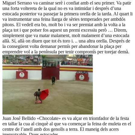
Miguel Serrano va caminar serè i confiat amb el seu primer. Va patir
una forta voltereta de la qual no es va intimidar i després d’una
estocada posterior va passejar la primera orella de la tarda. Al quart li
va instrumentar una feina llarga de sèries temperades per ambdós
pitons. El vedell era bo, molt bo i va ser premiat amb la volta a la
plaça tot i que potser fos aquest un premi excessiu però … Direm,
simplement que va matar malament, molt malament d’una estocada
allà. Sí, allà on diuen que tot és toro i. .. una altra orella. Després de
la consegüent volta demanar permís per abandonar la plaça per
emprendre vol a la península per tenir compromís per torejar demà.
Juan José Bellido «Chocolate» es va alçar en triomfador de la festa
en tallar la cua al cinquè al que va començar la feina de muleta en el
centre de l’anell amb dos genolls a terra. El maneig dels acers
irreprotxable. Dues estocades.