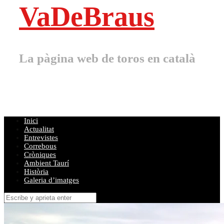
VaDeBraus
La pàgina web de toros en català
Inici
Actualitat
Entrevistes
Correbous
Cròniques
Ambient Taurí
Història
Galeria d’imatges
Buscar
por: