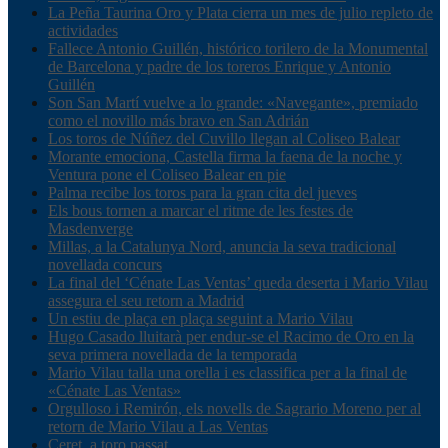
La Peña Taurina Oro y Plata cierra un mes de julio repleto de
actividades
Fallece Antonio Guillén, histórico torilero de la Monumental
de Barcelona y padre de los toreros Enrique y Antonio
Guillén
Son San Martí vuelve a lo grande: «Navegante», premiado
como el novillo más bravo en San Adrián
Los toros de Núñez del Cuvillo llegan al Coliseo Balear
Morante emociona, Castella firma la faena de la noche y
Ventura pone el Coliseo Balear en pie
Palma recibe los toros para la gran cita del jueves
Els bous tornen a marcar el ritme de les festes de
Masdenverge
Millas, a la Catalunya Nord, anuncia la seva tradicional
novellada concurs
La final del ‘Cénate Las Ventas’ queda deserta i Mario Vilau
assegura el seu retorn a Madrid
Un estiu de plaça en plaça seguint a Mario Vilau
Hugo Casado lluitarà per endur-se el Racimo de Oro en la
seva primera novellada de la temporada
Mario Vilau talla una orella i es classifica per a la final de
«Cénate Las Ventas»
Orgulloso i Remirón, els novells de Sagrario Moreno per al
retorn de Mario Vilau a Las Ventas
Ceret, a toro passat