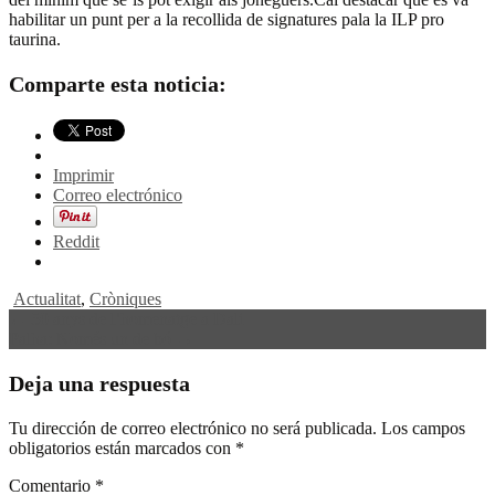
habilitar un punt per a la recollida de signatures pala la ILP pro
taurina.
Comparte esta noticia:
Imprimir
Correo electrónico
Reddit
Actualitat
,
Cròniques
Navegación
←
50 anys de l’homenatge a Dali
Palha: Només un de bó
→
de
entradas
Deja una respuesta
Tu dirección de correo electrónico no será publicada.
Los campos
obligatorios están marcados con
*
Comentario
*