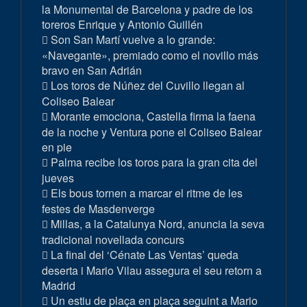
la Monumental de Barcelona y padre de los
toreros Enrique y Antonio Guillén
Son San Martí vuelve a lo grande:
«Navegante», premiado como el novillo más
bravo en San Adrián
Los toros de Núñez del Cuvillo llegan al
Coliseo Balear
Morante emociona, Castella firma la faena
de la noche y Ventura pone el Coliseo Balear
en pie
Palma recibe los toros para la gran cita del
jueves
Els bous tornen a marcar el ritme de les
festes de Masdenverge
Millas, a la Catalunya Nord, anuncia la seva
tradicional novellada concurs
La final del ‘Cénate Las Ventas’ queda
deserta i Mario Vilau assegura el seu retorn a
Madrid
Un estiu de plaça en plaça seguint a Mario