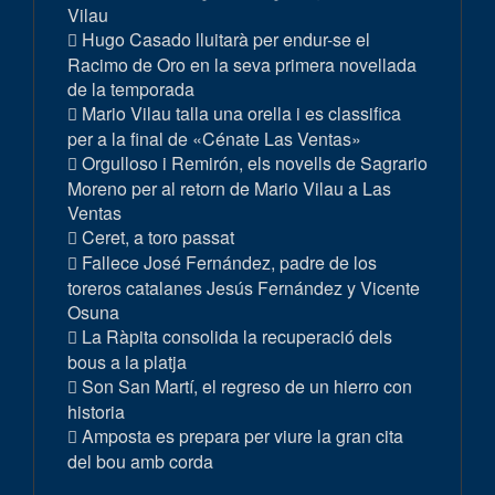
Vilau
Hugo Casado lluitarà per endur-se el
Racimo de Oro en la seva primera novellada
de la temporada
Mario Vilau talla una orella i es classifica
per a la final de «Cénate Las Ventas»
Orgulloso i Remirón, els novells de Sagrario
Moreno per al retorn de Mario Vilau a Las
Ventas
Ceret, a toro passat
Fallece José Fernández, padre de los
toreros catalanes Jesús Fernández y Vicente
Osuna
La Ràpita consolida la recuperació dels
bous a la platja
Son San Martí, el regreso de un hierro con
historia
Amposta es prepara per viure la gran cita
del bou amb corda