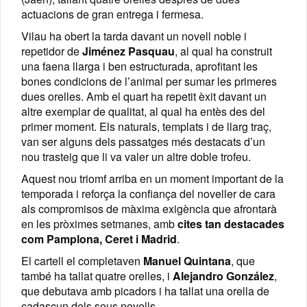
actuacions de gran entrega i fermesa.
Vilau ha obert la tarda davant un novell noble i
repetidor de
Jiménez Pasquau
, al qual ha construit
una faena llarga i ben estructurada, aprofitant les
bones condicions de l’animal per sumar les primeres
dues orelles. Amb el quart ha repetit èxit davant un
altre exemplar de qualitat, al qual ha entès des del
primer moment. Els naturals, templats i de llarg traç,
van ser alguns dels passatges més destacats d’un
nou trasteig que li va valer un altre doble trofeu.
Aquest nou triomf arriba en un moment important de la
temporada i reforça la confiança del noveller de cara
als compromisos de màxima exigència que afrontarà
en les pròximes setmanes, amb
cites tan destacades
com Pamplona, Ceret i Madrid
.
El cartell el completaven
Manuel Quintana
, que
també ha tallat quatre orelles, i
Alejandro González
,
que debutava amb picadors i ha tallat una orella de
cadascun dels seus novells.