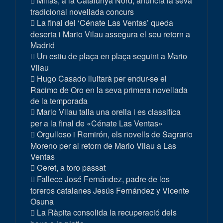
Millas, a la Catalunya Nord, anuncia la seva
tradicional novellada concurs
La final del ‘Cénate Las Ventas’ queda
deserta i Mario Vilau assegura el seu retorn a
Madrid
Un estiu de plaça en plaça seguint a Mario
Vilau
Hugo Casado lluitarà per endur-se el
Racimo de Oro en la seva primera novellada
de la temporada
Mario Vilau talla una orella i es classifica
per a la final de «Cénate Las Ventas»
Orgulloso i Remirón, els novells de Sagrario
Moreno per al retorn de Mario Vilau a Las
Ventas
Ceret, a toro passat
Fallece José Fernández, padre de los
toreros catalanes Jesús Fernández y Vicente
Osuna
La Ràpita consolida la recuperació dels