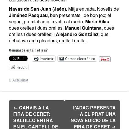
Navas de San Juan (Jaén).
Mitja entrada. Novells de
Jiménez Pasquau
, ben presentats i de bon joc; el
segon, premiat amb la volta al ruedo.
Mario Vilau
,
dues orelles i dues orelles;
Manuel Quintana
, dues
orelles i dues orelles; i
Alejandro González
, que
debutava amb picadors, orella i orella.
Comparte esta noticia:
Imprimir
Correo electrónico
Reddit
Actualitat
Navegación
←
CANVIS A LA
L’ADAC PRESENTA
de
FIRA DE CERET:
A EL PRAT UNA
entradas
SALTILLO ENTRA
NOVA EDICIÓ DE LA
EN EL CARTELL DE
FIRA DE CERET
→