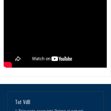
Tot VdB
Talavante conquista Palma al natural