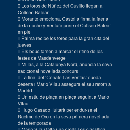
Los toros de Núñez del Cuvillo llegan al
Coliseo Balear
Morante emociona, Castella firma la faena
de la noche y Ventura pone el Coliseo Balear
en pie
Palma recibe los toros para la gran cita del
jueves
Els bous tornen a marcar el ritme de les
festes de Masdenverge
Millas, a la Catalunya Nord, anuncia la seva
tradicional novellada concurs
La final del ‘Cénate Las Ventas’ queda
deserta i Mario Vilau assegura el seu retorn a
Madrid
Un estiu de plaça en plaça seguint a Mario
Vilau
Hugo Casado lluitarà per endur-se el
Racimo de Oro en la seva primera novellada
de la temporada
Mario Vilau talla una orella i es classifica