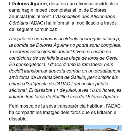
i
Dolores Aguirre
, després que diversos accidents al
camp hagin impedit completar el lot de Dolores
anunciat inicialment. L’
Association des Aficionados
Cérétans
(ADAC) ha informat la modificació a través
del següent comunicat:
Després de nombrosos accidents ocorreguts al camp,
la corrida de Dolores Aguirre no podrà sortir completa.
Tres toros seleccionats aquest hivern no estan en
condicions de ser lidiats a la plaça de toros de Ceret.
En conseqüència, i d’acord amb la ramadera, hem
decidit transformar aquesta corrida en un desafiament
amb toros de la ramaderia de Saltillo, per complir els
criteris d’exigència de l’ADAC i del nostre públic
aficionat. El dissabte 11 de juliol, a les 18.00 hores, es
lidiaran tres toros de Saltillo i tres de Dolores Aguirre.
Fent mostra de la seva transparència habitual, l’ADAC
ha compartit les imatges dels toros que es lidiaran el
dissabte: