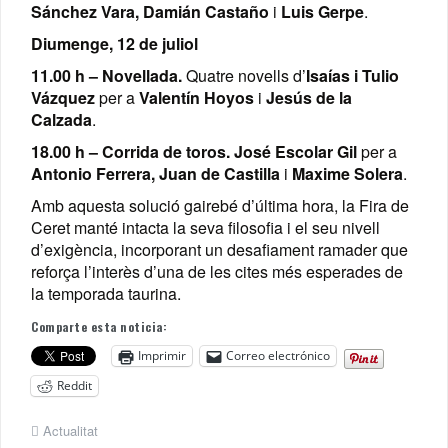
Sánchez Vara, Damián Castaño
i
Luis Gerpe
.
Diumenge, 12 de juliol
11.00 h – Novellada.
Quatre novells d’
Isaías i Tulio
Vázquez
per a
Valentín Hoyos
i
Jesús de la
Calzada
.
18.00 h – Corrida de toros.
José Escolar Gil
per a
Antonio Ferrera, Juan de Castilla
i
Maxime Solera
.
Amb aquesta solució gairebé d’última hora, la Fira de
Ceret manté intacta la seva filosofia i el seu nivell
d’exigència, incorporant un desafiament ramader que
reforça l’interès d’una de les cites més esperades de
la temporada taurina.
Comparte esta noticia:
Imprimir
Correo electrónico
Reddit
Actualitat