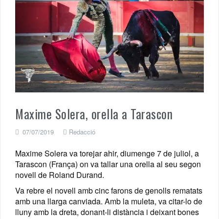
Maxime Solera, orella a Tarascon
07/07/2019
Redacció
Maxime Solera va torejar ahir, diumenge 7 de juliol, a
Tarascon (França) on va tallar una orella al seu segon
novell de Roland Durand.
Va rebre el novell amb cinc farons de genolls rematats
amb una llarga canviada. Amb la muleta, va citar-lo de
lluny amb la dreta, donant-li distància i deixant bones