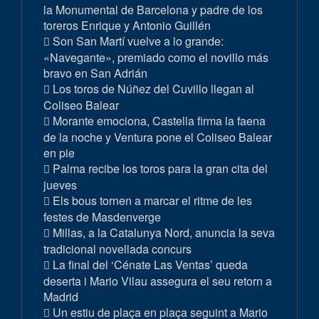
la Monumental de Barcelona y padre de los
toreros Enrique y Antonio Guillén
Son San Martí vuelve a lo grande:
«Navegante», premiado como el novillo más
bravo en San Adrián
Los toros de Núñez del Cuvillo llegan al
Coliseo Balear
Morante emociona, Castella firma la faena
de la noche y Ventura pone el Coliseo Balear
en pie
Palma recibe los toros para la gran cita del
jueves
Els bous tornen a marcar el ritme de les
festes de Masdenverge
Millas, a la Catalunya Nord, anuncia la seva
tradicional novellada concurs
La final del ‘Cénate Las Ventas’ queda
deserta i Mario Vilau assegura el seu retorn a
Madrid
Un estiu de plaça en plaça seguint a Mario