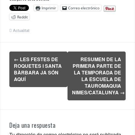
Imprimir
Correo electrónico
Reddit
Actualitat
Navegación
←
LES FESTES DE
RESUMEN DE LA
de
ROQUETES I SANTA
PRIMERA PARTE DE
entradas
BÀRBARA JA SÓN
LA TEMPORADA DE
AQUÍ
LA ESCUELA DE
TAUROMAQUIA
NIMES/CATALUNYA
→
Deja una respuesta
Tu dirección de correo electrónico no será publicada.