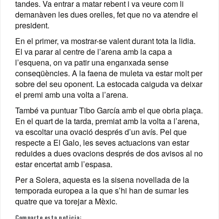
tandes. Va entrar a matar rebent i va veure com li
demanàven les dues orelles, fet que no va atendre el
president.
En el primer, va mostrar-se valent durant tota la lidia.
El va parar al centre de l’arena amb la capa a
l’esquena, on va patir una enganxada sense
conseqüències. A la faena de muleta va estar molt per
sobre del seu oponent. La estocada caiguda va deixar
el premi amb una volta a l’arena.
També va puntuar Tibo García amb el que obria plaça.
En el quart de la tarda, premiat amb la volta a l’arena,
va escoltar una ovació després d’un avís. Pel que
respecte a El Galo, les seves actuacions van estar
reduides a dues ovacions després de dos avisos al no
estar encertat amb l’espasa.
Per a Solera, aquesta es la sisena novellada de la
temporada europea a la que s’hi han de sumar les
quatre que va torejar a Mèxic.
Comparte esta noticia: