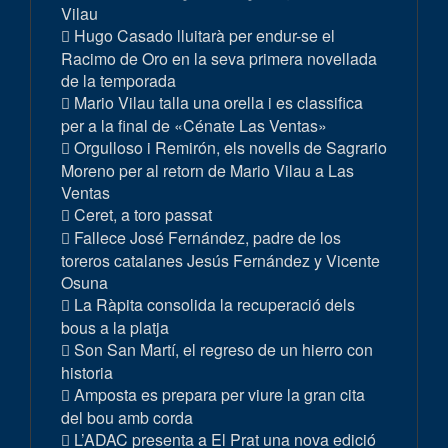
Vilau
Hugo Casado lluitarà per endur-se el
Racimo de Oro en la seva primera novellada
de la temporada
Mario Vilau talla una orella i es classifica
per a la final de «Cénate Las Ventas»
Orgulloso i Remirón, els novells de Sagrario
Moreno per al retorn de Mario Vilau a Las
Ventas
Ceret, a toro passat
Fallece José Fernández, padre de los
toreros catalanes Jesús Fernández y Vicente
Osuna
La Ràpita consolida la recuperació dels
bous a la platja
Son San Martí, el regreso de un hierro con
historia
Amposta es prepara per viure la gran cita
del bou amb corda
L’ADAC presenta a El Prat una nova edició