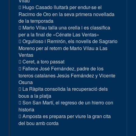
Vilau
Hugo Casado lluitarà per endur-se el
Racimo de Oro en la seva primera novellada
de la temporada
Mario Vilau talla una orella i es classifica
per a la final de «Cénate Las Ventas»
Orgulloso i Remirón, els novells de Sagrario
Moreno per al retorn de Mario Vilau a Las
Ventas
Ceret, a toro passat
Fallece José Fernández, padre de los
toreros catalanes Jesús Fernández y Vicente
Osuna
La Ràpita consolida la recuperació dels
bous a la platja
Son San Martí, el regreso de un hierro con
historia
Amposta es prepara per viure la gran cita
del bou amb corda