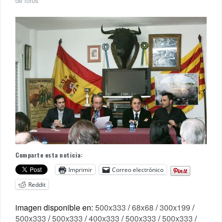
de toros
Comparte esta noticia:
Imprimir
Correo electrónico
Reddit
imagen disponible en:
500x333
/
68x68
/
300x199
/
500x333
/
500x333
/
400x333
/
500x333
/
500x333
/