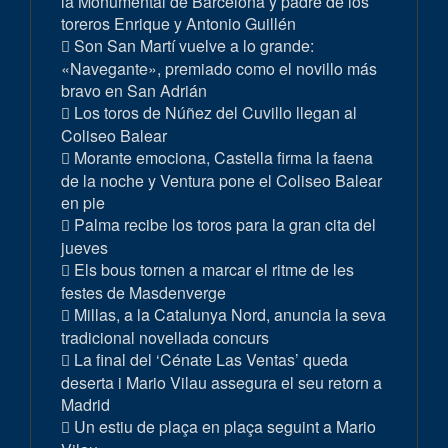
la Monumental de Barcelona y padre de los
toreros Enrique y Antonio Guillén
Son San Martí vuelve a lo grande:
«Navegante», premiado como el novillo más
bravo en San Adrián
Los toros de Núñez del Cuvillo llegan al
Coliseo Balear
Morante emociona, Castella firma la faena
de la noche y Ventura pone el Coliseo Balear
en pie
Palma recibe los toros para la gran cita del
jueves
Els bous tornen a marcar el ritme de les
festes de Masdenverge
Millas, a la Catalunya Nord, anuncia la seva
tradicional novellada concurs
La final del ‘Cénate Las Ventas’ queda
deserta i Mario Vilau assegura el seu retorn a
Madrid
Un estiu de plaça en plaça seguint a Mario