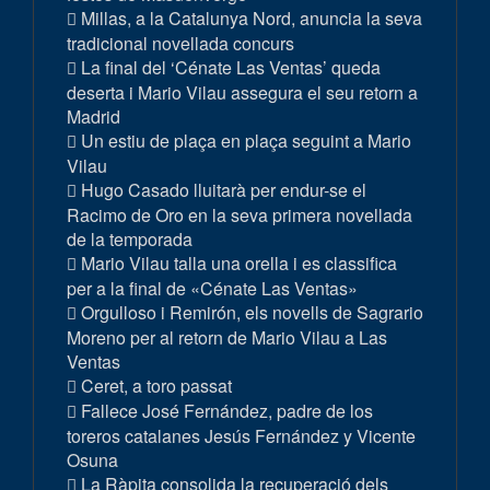
Millas, a la Catalunya Nord, anuncia la seva
tradicional novellada concurs
La final del ‘Cénate Las Ventas’ queda
deserta i Mario Vilau assegura el seu retorn a
Madrid
Un estiu de plaça en plaça seguint a Mario
Vilau
Hugo Casado lluitarà per endur-se el
Racimo de Oro en la seva primera novellada
de la temporada
Mario Vilau talla una orella i es classifica
per a la final de «Cénate Las Ventas»
Orgulloso i Remirón, els novells de Sagrario
Moreno per al retorn de Mario Vilau a Las
Ventas
Ceret, a toro passat
Fallece José Fernández, padre de los
toreros catalanes Jesús Fernández y Vicente
Osuna
La Ràpita consolida la recuperació dels