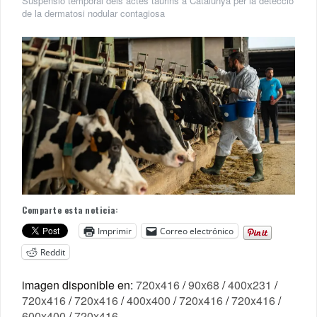
Suspensió temporal dels actes taurins a Catalunya per la detecció
de la dermatosi nodular contagiosa
Comparte esta noticia:
Imprimir
Correo electrónico
Reddit
imagen disponible en:
720x416
/
90x68
/
400x231
/
720x416
/
720x416
/
400x400
/
720x416
/
720x416
/
600x400
/
720x416