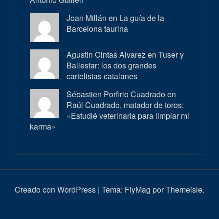
Joan Millán en
La guía de la
Barcelona taurina
Agustin Cintas Alvarez en
Tuser y
Ballestar: los dos grandes
cartelistas catalanes
Sébastien Porfirio Cuadrado en
Raúl Cuadrado, matador de toros:
«Estudié veterinaria para limpiar mi
karma»
Creado con WordPress
|
Tema:
FlyMag
por Themeisle.
Inici
Actualitat
Entrevistes
Correbous
Cròniques
Ambient
Història
Galeria