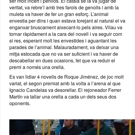
ser molt incert i perillós. El català se la va jugar de
veritat, va rebre’l amb tres farols de genolls i amb la
muleta va haver de fer un gran esforç. L’animal
envestia per dins i quan estava torejant al natural el va
enganxar bruscament aixecant-lo pels aires. Vilau va
tornar ràpidament a la cara del novell i va seguir com
si res, esperant molt les envestides i aguantant les
parades de l’animal. Malauradament, va deixar una
mitja estocada que no va ser suficient i va haver de
descabellar en dues ocasions, fet que va reduir el
premi a només una orella.
Es van lidiar 4 novells de Roque Jiménez, de joc molt
variat, el segon premiat amb la volta a l’arena al que
Ignacio Candelas va desorellar. El rejoneador Ferrer
Martín va tallar una orella a cada un dels seus dos
oponents.