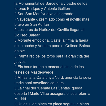
la Monumental de Barcelona y padre de los
toreros Enrique y Antonio Guillén
Son San Martí vuelve a lo grande:
«Navegante», premiado como el novillo más
bravo en San Adrián
Los toros de Núñez del Cuvillo llegan al
Coliseo Balear
Morante emociona, Castella firma la faena
de la noche y Ventura pone el Coliseo Balear
en pie
Palma recibe los toros para la gran cita del
jueves
Els bous tornen a marcar el ritme de les
festes de Masdenverge
Millas, a la Catalunya Nord, anuncia la seva
tradicional novellada concurs
La final del ‘Cénate Las Ventas’ queda
deserta i Mario Vilau assegura el seu retorn a
Madrid
Un estiu de plaça en plaça seguint a Mario