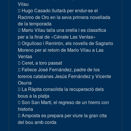
Vilau
Hugo Casado lluitarà per endur-se el
Racimo de Oro en la seva primera novellada
de la temporada
Mario Vilau talla una orella i es classifica
per a la final de «Cénate Las Ventas»
Orgulloso i Remirón, els novells de Sagrario
Moreno per al retorn de Mario Vilau a Las
Ventas
Ceret, a toro passat
Fallece José Fernández, padre de los
toreros catalanes Jesús Fernández y Vicente
Osuna
La Ràpita consolida la recuperació dels
bous a la platja
Son San Martí, el regreso de un hierro con
historia
Amposta es prepara per viure la gran cita
del bou amb corda