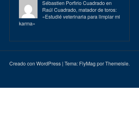
Sébastien Porfirio Cuadrado en
Raúl Cuadrado, matador de toros:
«Estudié veterinaria para limpiar mi
karma»
Creado con WordPress
|
Tema:
FlyMag
por Themeisle.
Inici
Actualitat
Entrevistes
Correbous
Cròniques
Ambient
Història
Galeria
Taurí
d’imatges