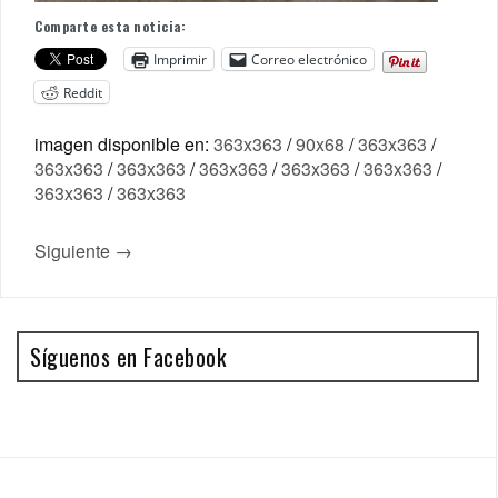
Comparte esta noticia:
Imprimir
Correo electrónico
Reddit
imagen disponible en:
363x363
/
90x68
/
363x363
/
363x363
/
363x363
/
363x363
/
363x363
/
363x363
/
363x363
/
363x363
Siguiente →
Síguenos en Facebook