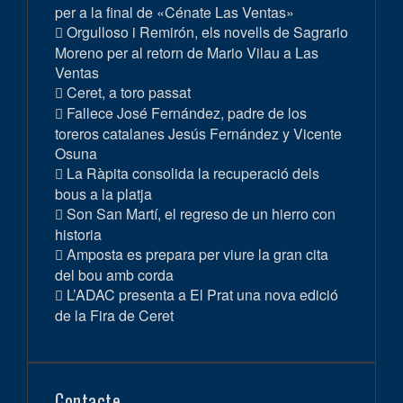
per a la final de «Cénate Las Ventas»
Orgulloso i Remirón, els novells de Sagrario
Moreno per al retorn de Mario Vilau a Las
Ventas
Ceret, a toro passat
Fallece José Fernández, padre de los
toreros catalanes Jesús Fernández y Vicente
Osuna
La Ràpita consolida la recuperació dels
bous a la platja
Son San Martí, el regreso de un hierro con
historia
Amposta es prepara per viure la gran cita
del bou amb corda
L’ADAC presenta a El Prat una nova edició
de la Fira de Ceret
Contacte