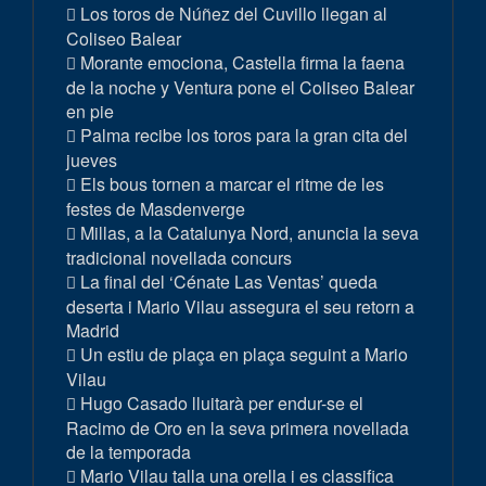
Los toros de Núñez del Cuvillo llegan al
Coliseo Balear
Morante emociona, Castella firma la faena
de la noche y Ventura pone el Coliseo Balear
en pie
Palma recibe los toros para la gran cita del
jueves
Els bous tornen a marcar el ritme de les
festes de Masdenverge
Millas, a la Catalunya Nord, anuncia la seva
tradicional novellada concurs
La final del ‘Cénate Las Ventas’ queda
deserta i Mario Vilau assegura el seu retorn a
Madrid
Un estiu de plaça en plaça seguint a Mario
Vilau
Hugo Casado lluitarà per endur-se el
Racimo de Oro en la seva primera novellada
de la temporada
Mario Vilau talla una orella i es classifica