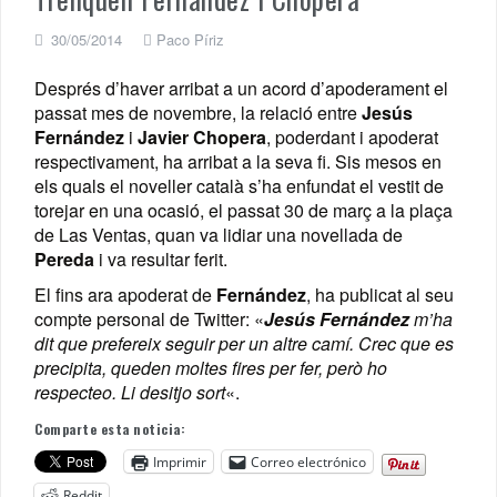
30/05/2014
Paco Píriz
Després d’haver arribat a un acord d’apoderament el
passat mes de novembre, la relació entre
Jesús
Fernández
i
Javier Chopera
, poderdant i apoderat
respectivament, ha arribat a la seva fi. Sis mesos en
els quals el noveller català s’ha enfundat el vestit de
torejar en una ocasió, el passat 30 de març a la plaça
de Las Ventas, quan va lidiar una novellada de
Pereda
i va resultar ferit.
El fins ara apoderat de
Fernández
, ha publicat al seu
compte personal de Twitter: «
Jesús Fernández
m’ha
dit que prefereix seguir per un altre camí. Crec que es
precipita, queden moltes fires per fer, però ho
respecteo. Li desitjo sort
«.
Comparte esta noticia:
Imprimir
Correo electrónico
Reddit