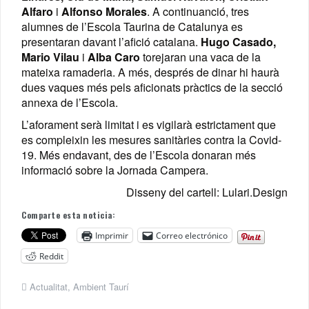
Alfaro
i
Alfonso Morales
. A continuanció, tres
alumnes de l’Escola Taurina de Catalunya es
presentaran davant l’afició catalana.
Hugo Casado,
Mario Vilau
i
Alba Caro
torejaran una vaca de la
mateixa ramaderia. A més, després de dinar hi haurà
dues vaques més pels aficionats pràctics de la secció
annexa de l’Escola.
L’aforament serà limitat i es vigilarà estrictament que
es compleixin les mesures sanitàries contra la Covid-
19. Més endavant, des de l’Escola donaran més
informació sobre la Jornada Campera.
Disseny del cartell: Lulari.Design
Comparte esta noticia:
Imprimir
Correo electrónico
Reddit
Actualitat
,
Ambient Taurí