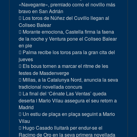
«Navegante», premiado como el novillo más
bravo en San Adrián
Los toros de Núñez del Cuvillo llegan al
Coliseo Balear
Morante emociona, Castella firma la faena
de la noche y Ventura pone el Coliseo Balear
en pie
Palma recibe los toros para la gran cita del
jueves
Els bous tornen a marcar el ritme de les
festes de Masdenverge
Millas, a la Catalunya Nord, anuncia la seva
tradicional novellada concurs
La final del ‘Cénate Las Ventas’ queda
deserta i Mario Vilau assegura el seu retorn a
Madrid
Un estiu de plaça en plaça seguint a Mario
Vilau
Hugo Casado lluitarà per endur-se el
Racimo de Oro en la seva primera novellada