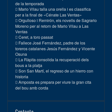
de la temporada
Mario Vilau talla una orella i es classifica
per a la final de «Cénate Las Ventas»
Orgulloso i Remirón, els novells de Sagrario
Moreno per al retorn de Mario Vilau a Las
Ventas
Ceret, a toro passat
Fallece José Fernández, padre de los
toreros catalanes Jesús Fernández y Vicente
Osuna
La Ràpita consolida la recuperació dels
bous a la platja
Son San Martí, el regreso de un hierro con
historia
Amposta es prepara per viure la gran cita
del bou amb corda
Contacte