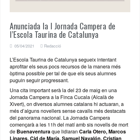
Anunciada la I Jornada Campera de
l’Escola Taurina de Catalunya
05/04/2021
Redacció
L’Escola Taurina de Catalunya segueix intentant
aprofitar els seus pocs recursos de la manera més
òptima possible per tal de que els seus alumnes
puguin seguir progressant.
Una cita important serà la del 23 de maig en una
Jornada Campera a la Finca Cucala (Alcalà de
Xivert), on diversos alumnes catalans hi actuaran, a
més d’alguns novellers sense cavalls més destacats
del panorama nacional. La Jornada Campera
començarà a les 11h del matí amb sis novells de mort
de
Buenaventura
que lidiaran
Carla Otero, Marcos
Linares, Cid de María, Samuel Navalón, Cristian