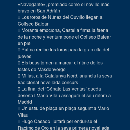
«Navegante», premiado como el novillo más
bravo en San Adrián
Los toros de Núñez del Cuvillo llegan al
Coliseo Balear
Morante emociona, Castella firma la faena
de la noche y Ventura pone el Coliseo Balear
en pie
Palma recibe los toros para la gran cita del
jueves
Els bous tornen a marcar el ritme de les
festes de Masdenverge
Millas, a la Catalunya Nord, anuncia la seva
tradicional novellada concurs
La final del ‘Cénate Las Ventas’ queda
deserta i Mario Vilau assegura el seu retorn a
Madrid
Un estiu de plaça en plaça seguint a Mario
Vilau
Hugo Casado lluitarà per endur-se el
Racimo de Oro en la seva primera novellada