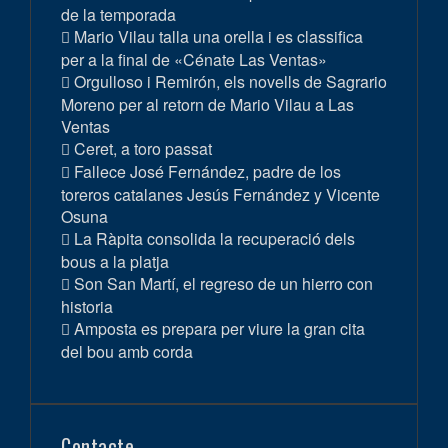
de la temporada
Mario Vilau talla una orella i es classifica
per a la final de «Cénate Las Ventas»
Orgulloso i Remirón, els novells de Sagrario
Moreno per al retorn de Mario Vilau a Las
Ventas
Ceret, a toro passat
Fallece José Fernández, padre de los
toreros catalanes Jesús Fernández y Vicente
Osuna
La Ràpita consolida la recuperació dels
bous a la platja
Son San Martí, el regreso de un hierro con
historia
Amposta es prepara per viure la gran cita
del bou amb corda
Contacte