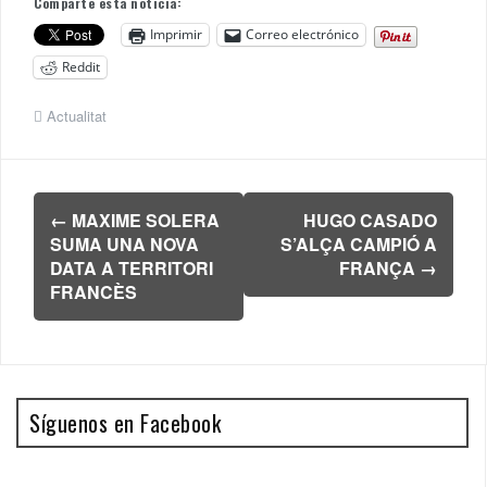
Comparte esta noticia:
Imprimir
Correo electrónico
Reddit
Actualitat
Navegación
←
MAXIME SOLERA
HUGO CASADO
de
SUMA UNA NOVA
S’ALÇA CAMPIÓ A
entradas
DATA A TERRITORI
FRANÇA
→
FRANCÈS
Síguenos en Facebook