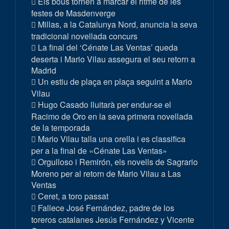
Els bous tornen a marcar el ritme de les
festes de Masdenverge
Millas, a la Catalunya Nord, anuncia la seva
tradicional novellada concurs
La final del ‘Cénate Las Ventas’ queda
deserta i Mario Vilau assegura el seu retorn a
Madrid
Un estiu de plaça en plaça seguint a Mario
Vilau
Hugo Casado lluitarà per endur-se el
Racimo de Oro en la seva primera novellada
de la temporada
Mario Vilau talla una orella i es classifica
per a la final de «Cénate Las Ventas»
Orgulloso i Remirón, els novells de Sagrario
Moreno per al retorn de Mario Vilau a Las
Ventas
Ceret, a toro passat
Fallece José Fernández, padre de los
toreros catalanes Jesús Fernández y Vicente