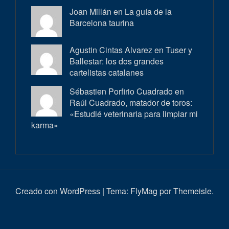
Joan Millán en
La guía de la
Barcelona taurina
Agustin Cintas Alvarez en
Tuser y
Ballestar: los dos grandes
cartelistas catalanes
Sébastien Porfirio Cuadrado en
Raúl Cuadrado, matador de toros:
«Estudié veterinaria para limpiar mi
karma»
Creado con WordPress
|
Tema:
FlyMag
por Themeisle.
Inici
Actualitat
Entrevistes
Correbous
Cròniques
Ambient
Història
Galeria