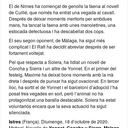
El de Nimes ha començat de genolls la faena al novell
de Cuillé, que només ha entrat una vegada al cavall.
Després de deixar moments meritoris per ambdues
mans, ha tancat la faena amb unes manoletines, una
estocada defectuosa i ha descabellat dos cops.
El seu segon oponent, de Málaga, ha sigut més
complicat i El Rafi ha decidit abreviar després de ser
fortament voltejat.
Pel que respecta a Solera, ha lidiat un novell de
Concha y Sierra i un altre de Yonnet. En el primer del
festeig, Maxime ha deixat bons moments amb la mà
dreta i després de punxar ha sigut ovacionat. En tercer
lloc, ha sortit el de Yonnet i el barceloní d’adopció l’ha
posat tres vegades en sort, però l’animal no ha
protagonitzat una baralla destacable. Solera ha estat
voluntariós encara que la seva actuació ha sigut
silenciada.
Istres
(França). Diumenge, 18 d’octubre de 2020.
Matinal. Novells de
Yonnet
,
Concha y Sierra
,
Malaga