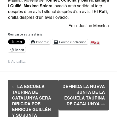
i
Cuillé
.
Maxime Solera
, ovació amb sortida al terç
després d’un avís I silenci després d’un avís; i E
l Rafi
,
orella després d’un avís i ovació.
Foto: Justine Messina
Comparte esta noticia:
Imprimir
Correo electrónico
Reddit
Actualitat
Navegación
←
LA ESCUELA
DEFINIDA LA NUEVA
de
TAURINA DE
JUNTA DE LA
entradas
CATALUNYA SERÁ
ESCUELA TAURINA
DIRIGIDA POR
DE CATALUNYA
→
ENRIQUE GUILLÉN
Y SU JUNTA