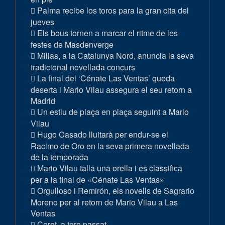
Palma recibe los toros para la gran cita del
jueves
Els bous tornen a marcar el ritme de les
festes de Masdenverge
Millas, a la Catalunya Nord, anuncia la seva
tradicional novellada concurs
La final del ‘Cénate Las Ventas’ queda
deserta i Mario Vilau assegura el seu retorn a
Madrid
Un estiu de plaça en plaça seguint a Mario
Vilau
Hugo Casado lluitarà per endur-se el
Racimo de Oro en la seva primera novellada
de la temporada
Mario Vilau talla una orella i es classifica
per a la final de «Cénate Las Ventas»
Orgulloso i Remirón, els novells de Sagrario
Moreno per al retorn de Mario Vilau a Las
Ventas
Ceret, a toro passat