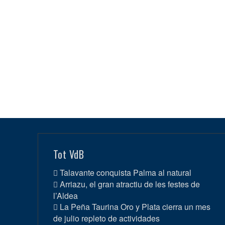
Tot VdB
Talavante conquista Palma al natural
Arriazu, el gran atractiu de les festes de
l’Aldea
La Peña Taurina Oro y Plata cierra un mes
de julio repleto de actividades