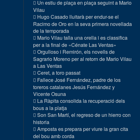
Un estiu de plaça en plaça seguint a Mario
Vilau
Hugo Casado lluitarà per endur-se el
Racimo de Oro en la seva primera novellada
de la temporada
Mario Vilau talla una orella i es classifica
per a la final de «Cénate Las Ventas»
Orgulloso i Remirón, els novells de
Sagrario Moreno per al retorn de Mario Vilau
a Las Ventas
Ceret, a toro passat
Fallece José Fernández, padre de los
toreros catalanes Jesús Fernández y
Vicente Osuna
La Ràpita consolida la recuperació dels
bous a la platja
Son San Martí, el regreso de un hierro con
historia
Amposta es prepara per viure la gran cita
del bou amb corda