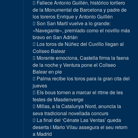
Fallece Antonio Guillén, histórico torilero
de la Monumental de Barcelona y padre de
los toreros Enrique y Antonio Guillén
Son San Martí vuelve a lo grande:
«Navegante», premiado como el novillo más
bravo en San Adrián
Los toros de Núñez del Cuvillo llegan al
Coliseo Balear
Morante emociona, Castella firma la faena
de la noche y Ventura pone el Coliseo
Balear en pie
Palma recibe los toros para la gran cita del
jueves
Els bous tornen a marcar el ritme de les
festes de Masdenverge
Millas, a la Catalunya Nord, anuncia la
seva tradicional novellada concurs
La final del ‘Cénate Las Ventas’ queda
deserta i Mario Vilau assegura el seu retorn
a Madrid