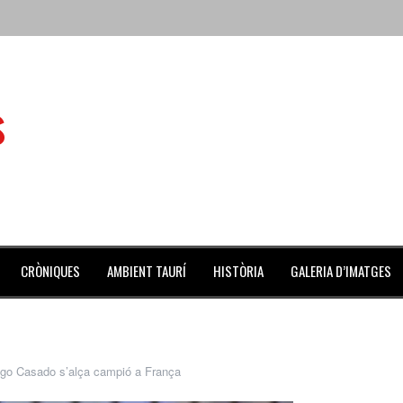
 de l’Aldea
s
 mes de julio repleto de actividades
ilero de la Monumental de Barcelona y padre de los toreros Enr
avegante», premiado como el novillo más bravo en San Adrián
al Coliseo Balear
CRÒNIQUES
AMBIENT TAURÍ
HISTÒRIA
GALERIA D’IMATGES
go Casado s’alça campió a França