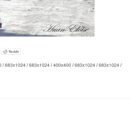
Reddit
0
/
683x1024
/
683x1024
/
400x400
/
683x1024
/
683x1024
/