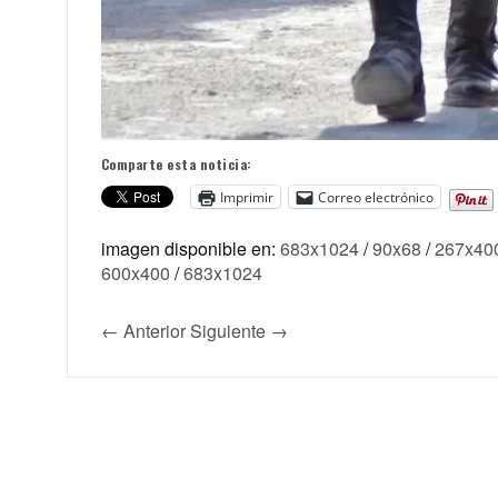
Comparte esta noticia:
Imprimir
Correo electrónico
imagen disponible en:
683x1024
/
90x68
/
267x40
600x400
/
683x1024
← Anterior
Siguiente →