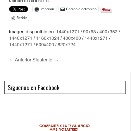
Comparte esta noticia:
Imprimir
Correo electrónico
Reddit
imagen disponible en:
1440x1271
/
90x68
/
400x353
/
1440x1271
/
1160x1024
/
400x400
/
1440x1271
/
1440x1271
/
600x400
/
820x724
← Anterior
Siguiente →
Síguenos en Facebook