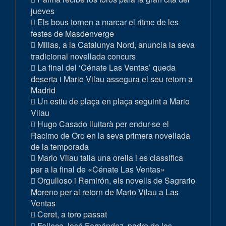
jueves
Els bous tornen a marcar el ritme de les
festes de Masdenverge
Millas, a la Catalunya Nord, anuncia la seva
tradicional novellada concurs
La final del ‘Cénate Las Ventas’ queda
deserta i Mario Vilau assegura el seu retorn a
Madrid
Un estiu de plaça en plaça seguint a Mario
Vilau
Hugo Casado lluitarà per endur-se el
Racimo de Oro en la seva primera novellada
de la temporada
Mario Vilau talla una orella i es classifica
per a la final de «Cénate Las Ventas»
Orgulloso i Remirón, els novells de Sagrario
Moreno per al retorn de Mario Vilau a Las
Ventas
Ceret, a toro passat
Fallece José Fernández, padre de los