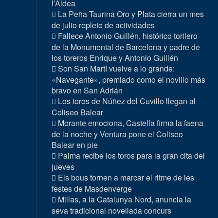
l’Aldea
La Peña Taurina Oro y Plata cierra un mes
de julio repleto de actividades
Fallece Antonio Guillén, histórico torilero
de la Monumental de Barcelona y padre de
los toreros Enrique y Antonio Guillén
Son San Martí vuelve a lo grande:
«Navegante», premiado como el novillo más
bravo en San Adrián
Los toros de Núñez del Cuvillo llegan al
Coliseo Balear
Morante emociona, Castella firma la faena
de la noche y Ventura pone el Coliseo
Balear en pie
Palma recibe los toros para la gran cita del
jueves
Els bous tornen a marcar el ritme de les
festes de Masdenverge
Millas, a la Catalunya Nord, anuncia la
seva tradicional novellada concurs