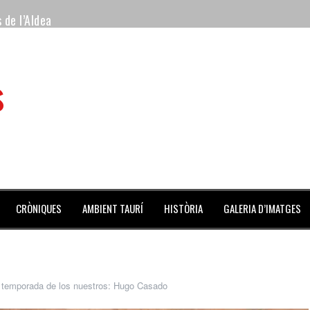
 de l’Aldea
 mes de julio repleto de actividades
s
ilero de la Monumental de Barcelona y padre de los toreros Enr
avegante», premiado como el novillo más bravo en San Adrián
al Coliseo Balear
aena de la noche y Ventura pone el Coliseo Balear en pie
CRÒNIQUES
AMBIENT TAURÍ
HISTÒRIA
GALERIA D’IMATGES
 temporada de los nuestros: Hugo Casado