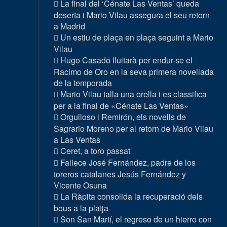
La final del ‘Cénate Las Ventas’ queda
deserta i Mario Vilau assegura el seu retorn
a Madrid
Un estiu de plaça en plaça seguint a Mario
Vilau
Hugo Casado lluitarà per endur-se el
Racimo de Oro en la seva primera novellada
de la temporada
Mario Vilau talla una orella i es classifica
per a la final de «Cénate Las Ventas»
Orgulloso i Remirón, els novells de
Sagrario Moreno per al retorn de Mario Vilau
a Las Ventas
Ceret, a toro passat
Fallece José Fernández, padre de los
toreros catalanes Jesús Fernández y
Vicente Osuna
La Ràpita consolida la recuperació dels
bous a la platja
Son San Martí, el regreso de un hierro con