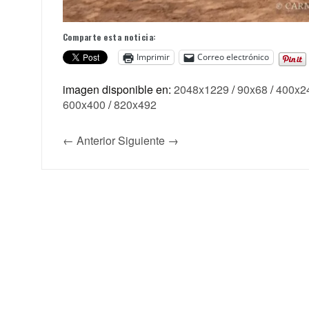
Comparte esta noticia:
Imprimir
Correo electrónico
imagen disponible en:
2048x1229
/
90x68
/
400x2
600x400
/
820x492
← Anterior
Siguiente →