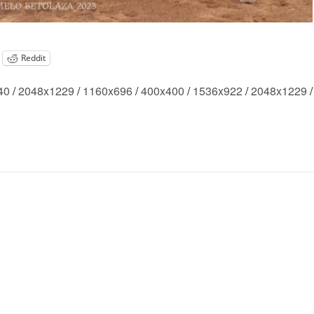
Reddit
40
/
2048x1229
/
1160x696
/
400x400
/
1536x922
/
2048x1229
/