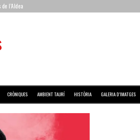
 de l’Aldea
 mes de julio repleto de actividades
ilero de la Monumental de Barcelona y padre de los toreros Enr
s
avegante», premiado como el novillo más bravo en San Adrián
al Coliseo Balear
CRÒNIQUES
AMBIENT TAURÍ
HISTÒRIA
GALERIA D’IMATGES